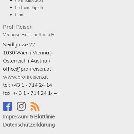
tip mediadaten
tip themenplan
team
Profi Reisen
Verlagsgesellschaft m.b.H.
Seidlgasse 22
1030
Wien
( Vienna )
Österreich (
Austria
)
office@profireisen.at
www.profireisen.at
tel:
+43 1 - 714 24 14
fax:
+43 1 - 714 24 14-4
Impressum & Blattlinie
Datenschutzerklärung