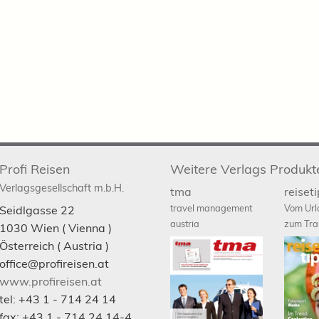
Profi Reisen
Weitere Verlags Produkt
Verlagsgesellschaft m.b.H.
tma
reiset
travel management
Vom Url
Seidlgasse 22
austria
zum Tra
1030
Wien
( Vienna )
Österreich (
Austria
)
office@profireisen.at
www.profireisen.at
tel:
+43 1 - 714 24 14
fax:
+43 1 - 714 24 14-4