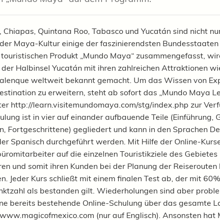
Chiapas, Quintana Roo, Tabasco und Yucatán sind nicht nur
der Maya-Kultur einige der faszinierendsten Bundesstaaten
touristischen Produkt „Mundo Maya“ zusammengefasst, wir
 der Halbinsel Yucatán mit ihren zahlreichen Attraktionen w
Palenque weltweit bekannt gemacht. Um das Wissen von Ex
Destination zu erweitern, steht ab sofort das „Mundo Maya L
ter http://learn.visitemundomaya.com/stg/index.php zur Ver
ulung ist in vier auf einander aufbauende Teile (Einführung, 
en, Fortgeschrittene) gegliedert und kann in den Sprachen De
der Spanisch durchgeführt werden. Mit Hilfe der Online-Kurs
büromitarbeiter auf die einzelnen Touristikziele des Gebietes
eren und somit ihren Kunden bei der Planung der Reiseroute
n. Jeder Kurs schließt mit einem finalen Test ab, der mit 60
tzahl als bestanden gilt. Wiederholungen sind aber probl
ine bereits bestehende Online-Schulung über das gesamte L
www.magicofmexico.com (nur auf Englisch). Ansonsten hat 