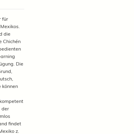
 für
 Mexikos.
d die
ie Chichén
pedienten
earning
fügung. Die
Grund,
utsch,
e können
n kompetent
% der
emlos
and findet
Mexiko z.