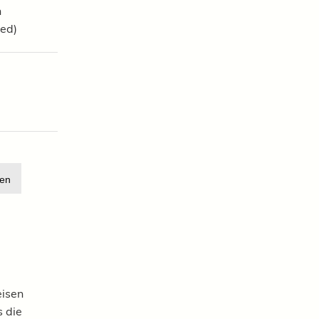
n
red)
en
eisen
 die