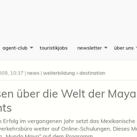
agent-club
touristikjobs
newsletter
über uns
009, 10:37
|
news
|
weiterbildung
»
destination
en über die Welt der Maya
ts
 Erfolg im vergangenen Jahr setzt das Mexikanische
rkehrsbüro weiter auf Online-Schulungen. Dieses Ma
on „Mundo Maya“ auf dem Programm.