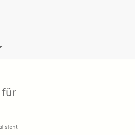
 für
l steht