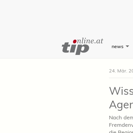
Skip
to
news
Content
24. Mär. 2
Wiss
Agen
Nach dem
Fremdenve
die Regi