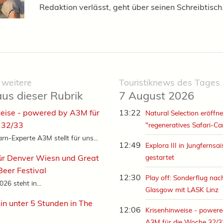
Redaktion verlässt, geht über seinen Schreibtisch
 weitere
Touristiknews des Tages
aus dieser Rubrik
7 August 2026
eise - powered by A3M für
13:22
Natural Selection eröffne
 32/33
"regeneratives Safari-C
rn-Experte A3M stellt für uns...
12:49
Explora III in Jungfernsa
ür Denver Wiesn und Great
gestartet
eer Festival
12:30
Play off: Sonderflug nac
26 steht in...
Glasgow mit LASK Linz
in unter 5 Stunden in The
12:06
Krisenhinweise - powere
A3M für die Woche 32/3