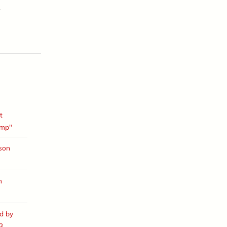
.
t
amp"
ison
h
d by
3