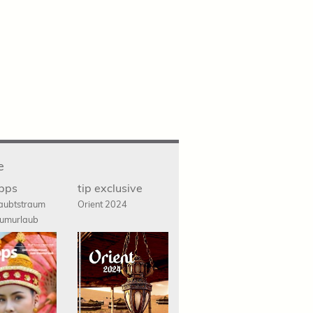
e
ipps
tip exclusive
aubtstraum
Orient 2024
umurlaub