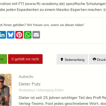
eration mit FTI (www.fti-academy.de) spezifische Schulunge
 die jeden Expedienten zu einem Mexiko-Experten machen. (
at Ihnen gefallen? Wir freuen uns, wenn sie diesen teilen!
acebook
LinkedIn
Bluesky
Pinterest
WhatsApp
Email
mir
0
gefällt mir nicht
Seitenanfang
Druck
Autor/in:
Dieter Putz
Redakteur / Managing Editor
Dieter ist seit 25 Jahren wichtiger Teil des Profi R
Verlag-Teams. Fast jedes geschriebene Wort, das