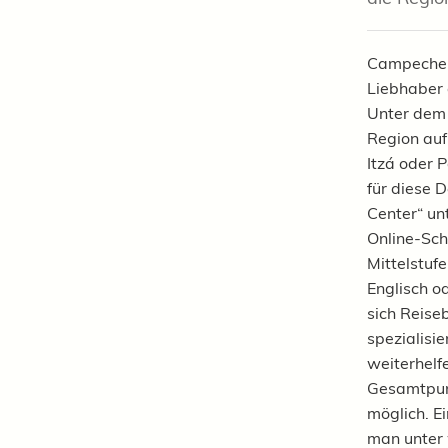
Campeche, 
Liebhaber 
Unter dem 
Region auf
Itzá oder 
für diese 
Center“ un
Online-Sch
Mittelstuf
Englisch o
sich Reise
spezialisi
weiterhelfe
Gesamtpunk
möglich. E
man unter 