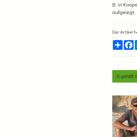
B. in Koop
aufgelegt,
Der Artikel h
Teilen
F
0
gefällt 