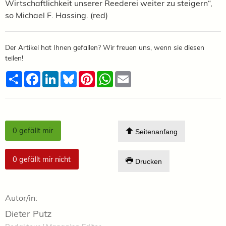
Wirtschaftlichkeit unserer Reederei weiter zu steigern“,
so Michael F. Hassing. (red)
Der Artikel hat Ihnen gefallen? Wir freuen uns, wenn sie diesen
teilen!
Teilen
Facebook
LinkedIn
Bluesky
Pinterest
WhatsApp
Email
0
gefällt mir
Seitenanfang
0
gefällt mir nicht
Drucken
Autor/in:
Dieter Putz