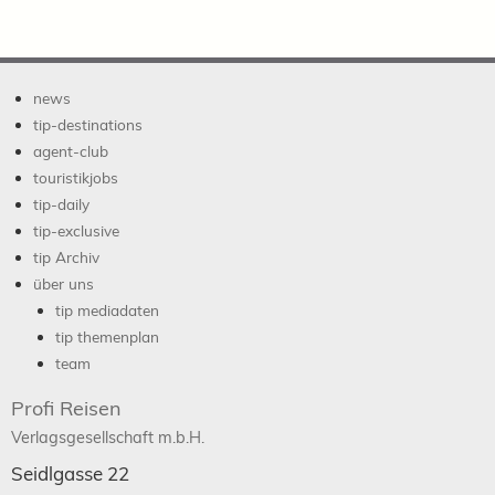
news
tip-destinations
agent-club
touristikjobs
tip-daily
tip-exclusive
tip Archiv
über uns
tip mediadaten
tip themenplan
team
Profi Reisen
Verlagsgesellschaft m.b.H.
Seidlgasse 22