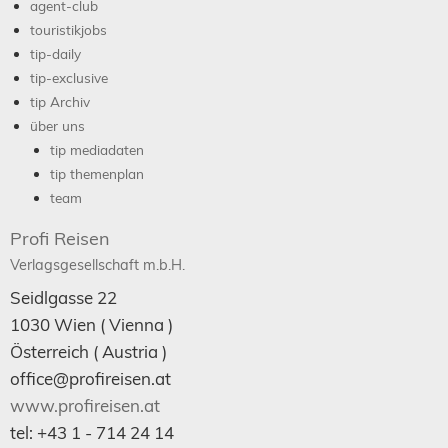
agent-club
touristikjobs
tip-daily
tip-exclusive
tip Archiv
über uns
tip mediadaten
tip themenplan
team
Profi Reisen
Verlagsgesellschaft m.b.H.
Seidlgasse 22
1030
Wien
( Vienna )
Österreich (
Austria
)
office@profireisen.at
www.profireisen.at
tel:
+43 1 - 714 24 14