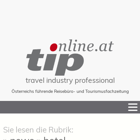
travel industry professional
Österreichs führende Reisebüro- und Tourismusfachzeitung
Skip
to
Content
Sie lesen die Rubrik: