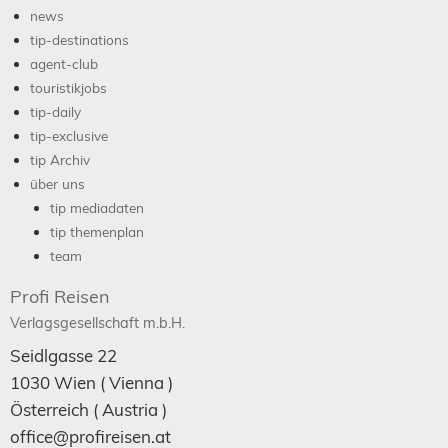
news
tip-destinations
agent-club
touristikjobs
tip-daily
tip-exclusive
tip Archiv
über uns
tip mediadaten
tip themenplan
team
Profi Reisen
Verlagsgesellschaft m.b.H.
Seidlgasse 22
1030
Wien
( Vienna )
Österreich (
Austria
)
office@profireisen.at