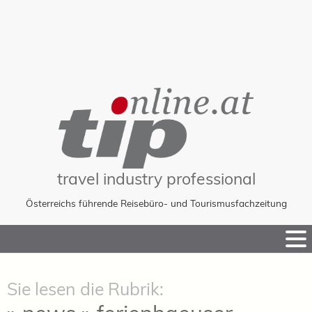
travel industry professional
Österreichs führende Reisebüro- und Tourismusfachzeitung
Skip
to
Content
Sie lesen die Rubrik: