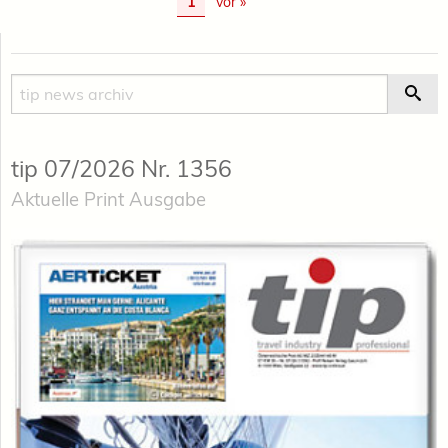
1
vor »
Suche
Suc
tip 07/2026 Nr. 1356
Aktuelle Print Ausgabe