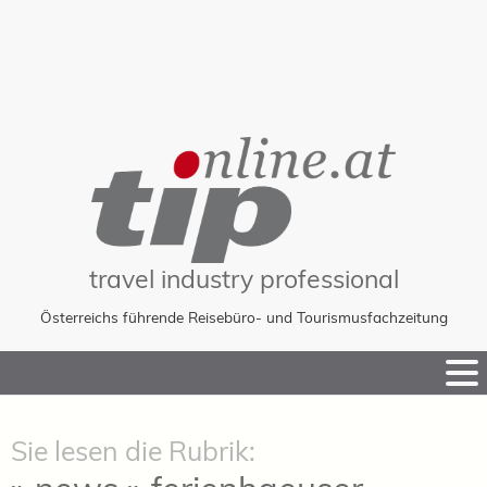
travel industry professional
Österreichs führende Reisebüro- und Tourismusfachzeitung
Skip
to
Content
Sie lesen die Rubrik: