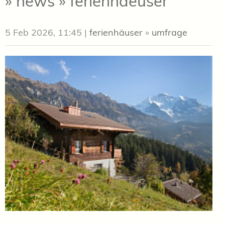
» news » ferienhaeuser
5 Feb 2026, 11:45
|
ferienhäuser
»
umfrage