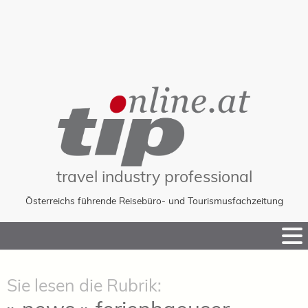
travel industry professional
Österreichs führende Reisebüro- und Tourismusfachzeitung
Skip
to
Content
Sie lesen die Rubrik: