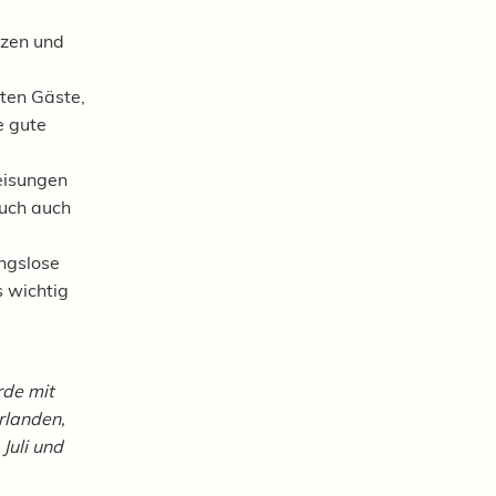
tzen und
ten Gäste,
e gute
eisungen
auch auch
ngslose
 wichtig
de mit
rlanden,
Juli und