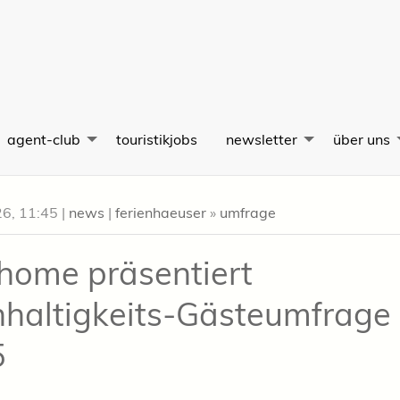
agent-club
touristikjobs
newsletter
über uns
26, 11:45
|
news
|
ferienhaeuser
»
umfrage
rhome präsentiert
haltigkeits-Gästeumfrage
5