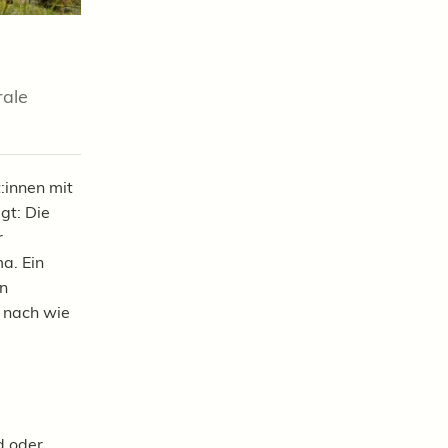
rale
:innen mit
gt: Die
r
a. Ein
en
s nach wie
d oder