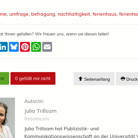
ome
,
umfrage
,
befragung
,
nachhaltigkeit
,
ferienhaus
,
ferienh
at Ihnen gefallen? Wir freuen uns, wenn sie diesen teilen!
acebook
LinkedIn
Bluesky
Pinterest
WhatsApp
Email
mir
0
gefällt mir nicht
Seitenanfang
Druck
Autor/in:
Julia Trillsam
Redakteurin
Julia Trillsam hat Publizistik- und
Kommunikationswissenschaft an der Universität