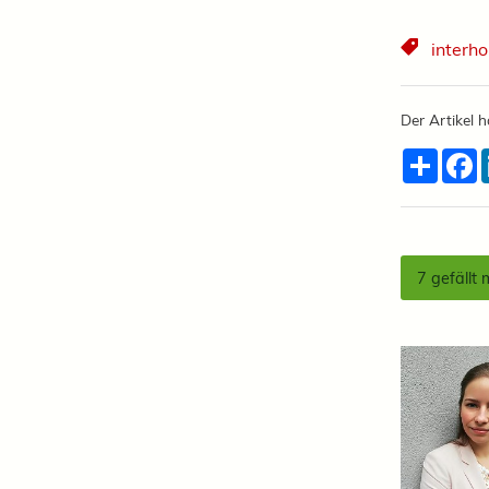
interh
Der Artikel h
Teilen
F
7
gefällt 