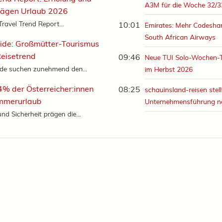
A3M für die Woche 32/3
rägen Urlaub 2026
Travel Trend Report...
10:01
Emirates: Mehr Codeshar
South African Airways
ide: Großmütter-Tourismus
Reisetrend
09:46
Neue TUI Solo-Wochen-
nde suchen zunehmend den...
im Herbst 2026
% der Österreicher:innen
08:25
schauinsland-reisen stell
mmerurlaub
Unternehmensführung n
nd Sicherheit prägen die...