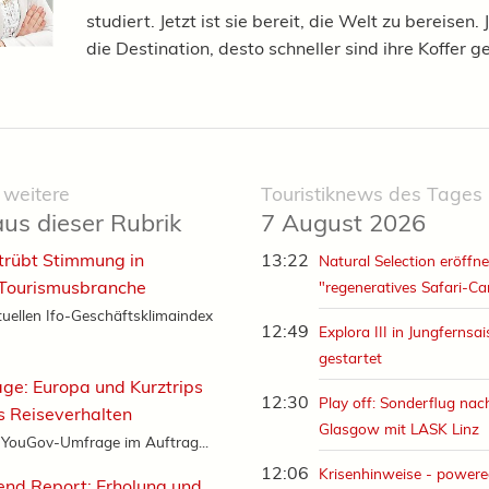
studiert. Jetzt ist sie bereit, die Welt zu bereisen.
die Destination, desto schneller sind ihre Koffer g
 weitere
Touristiknews des Tages
aus dieser Rubrik
7 August 2026
 trübt Stimmung in
13:22
Natural Selection eröffne
 Tourismusbranche
"regeneratives Safari-C
uellen Ifo-Geschäftsklimaindex
12:49
Explora III in Jungfernsa
gestartet
e: Europa und Kurztrips
12:30
Play off: Sonderflug nac
 Reiseverhalten
Glasgow mit LASK Linz
e YouGov-Umfrage im Auftrag...
12:06
Krisenhinweise - powere
end Report: Erholung und