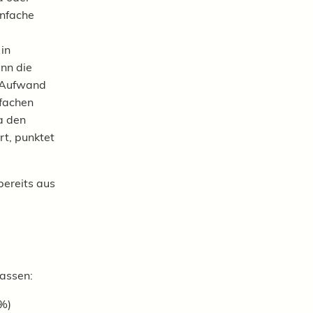
infache
in
nn die
n Aufwand
nfachen
a den
rt, punktet
bereits aus
fassen:
9%)