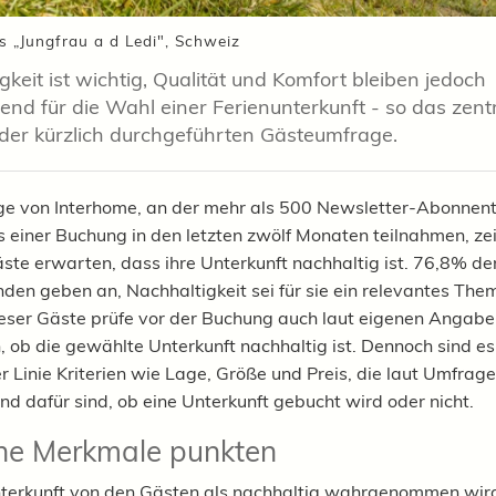
s „Jungfrau a d Ledi", Schweiz
gkeit ist wichtig, Qualität und Komfort bleiben jedoch
end für die Wahl einer Ferienunterkunft - so das zent
der kürzlich durchgeführten Gästeumfrage.
e von Interhome, an der mehr als 500 Newsletter-Abonnent
 einer Buchung in den letzten zwölf Monaten teilnahmen, zei
ste erwarten, dass ihre Unterkunft nachhaltig ist. 76,8% de
den geben an, Nachhaltigkeit sei für sie ein relevantes Them
ieser Gäste prüfe vor der Buchung auch laut eigenen Angab
h, ob die gewählte Unterkunft nachhaltig ist. Dennoch sind e
er Linie Kriterien wie Lage, Größe und Preis, die laut Umfrage
nd dafür sind, ob eine Unterkunft gebucht wird oder nicht.
he Merkmale punkten
terkunft von den Gästen als nachhaltig wahrgenommen wir