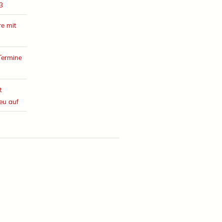
3
e mit
Termine
t
eu auf