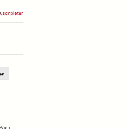
ausanbieter
en
 Wien