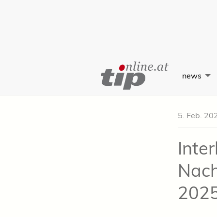
Skip
to
news
Content
5. Feb. 20
Inte
Nach
202