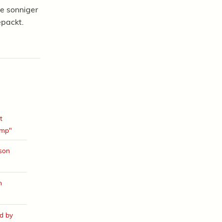
 Je sonniger
epackt.
t
amp"
ison
h
d by