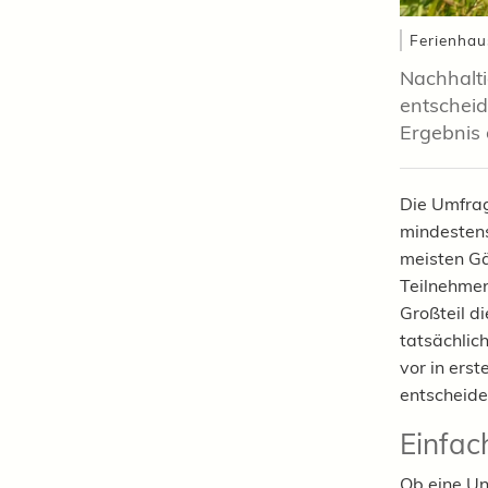
Ferienhau
Nachhalti
entscheid
Ergebnis 
Die Umfrag
mindestens
meisten Gä
Teilnehmen
Großteil d
tatsächlic
vor in erst
entscheide
Einfac
Ob eine Un