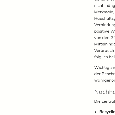
nicht, hän
Merkmale, 
Haushaltsg
Verbindung
positive W
von den Gä
Mitteln na
Verbrauch 
folglich be
Wichtig se
der Beschr
wahrgeno
Nachhal
Die zentra
Recycli