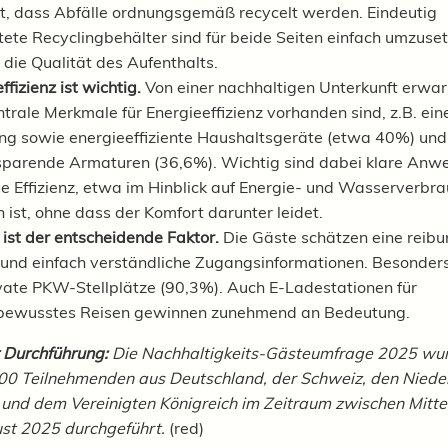
t, dass Abfälle ordnungsgemäß recycelt werden. Eindeutig
tete Recyclingbehälter sind für beide Seiten einfach umzuse
 die Qualität des Aufenthalts.
ffizienz ist wichtig.
Von einer nachhaltigen Unterkunft erwar
trale Merkmale für Energieeffizienz vorhanden sind, z.B. ein
 sowie energieeffiziente Haushaltsgeräte (etwa 40%) und
parende Armaturen (36,6%). Wichtig sind dabei klare Anw
ie Effizienz, etwa im Hinblick auf Energie- und Wasserverbr
ist, ohne dass der Komfort darunter leidet.
ist der entscheidende Faktor.
Die Gäste schätzen eine reibu
 und einfach verständliche Zugangsinformationen. Besonders
ivate PKW-Stellplätze (90,3%). Auch E-Ladestationen für
ewusstes Reisen gewinnen zunehmend an Bedeutung.
r Durchführung:
Die Nachhaltigkeits-Gästeumfrage 2025 wur
00 Teilnehmenden aus Deutschland, der Schweiz, den Niede
 und dem Vereinigten Königreich im Zeitraum zwischen Mitte 
st 2025 durchgeführt.
(red)