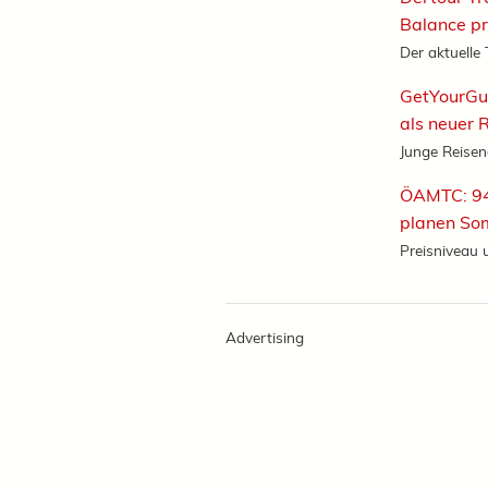
Balance p
Der aktuelle 
GetYourGu
als neuer 
Junge Reise
ÖAMTC: 94
planen So
Preisniveau u
Advertising