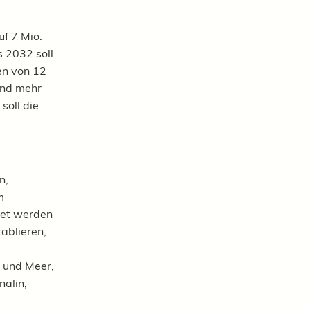
uf 7 Mio.
s 2032 soll
en von 12
und mehr
soll die
n,
m
tet werden
tablieren,
d und Meer,
nalin,