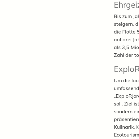
Ehrgei
Bis zum Jah
steigern, 
die Flotte
auf drei J
als 3,5 Mi
Zahl der t
Explo
Um die lau
umfassend 
„ExploRJor
soll. Ziel 
sondern ei
präsentier
Kulinarik,
Ecotourismu