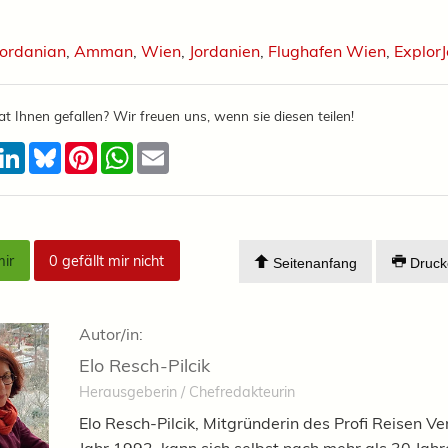
Jordanian
,
Amman
,
Wien
,
Jordanien
,
Flughafen Wien
,
Explor
at Ihnen gefallen? Wir freuen uns, wenn sie diesen teilen!
acebook
LinkedIn
Bluesky
Pinterest
WhatsApp
Email
mir
0
gefällt mir nicht
Seitenanfang
Druck
Autor/in:
Elo Resch-Pilcik
Herausgeberin / Chefredakteurin
Elo Resch-Pilcik, Mitgründerin des Profi Reisen Ve