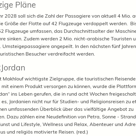
zige Pläne
r 2028 soll sich die Zahl der Passagiere von aktuell 4 Mio. a
die Größe der Flotte auf 42 Flugzeuge verdoppelt werden. Bi
 52 Flugzeuge umfassen, das Durchschnittsalter der Maschin
ahre sinken. Zudem werden 2 Mio. nicht-arabische Touristen 
o. Umsteigepassagiere angepeilt. In den nächsten fünf Jahren 
ouristischen Besucher verdreifacht werden.
RJordan
t Makhlouf wichtigste Zielgruppe, die touristischen Reisende
mit einem Produkt versorgen zu können, wurde die Plattfor
dan“ ins Leben gerufen, die in rund acht Wochen freigeschal
ist es, Jordanien nicht nur für Studien- und Religionsreisen zu e
nen umfassenden Überblick über das vielfältige Angebot zu
en. Dazu zählen eine Neudefinition von Petra, Sonne - Stran
 Kunst und Lifestyle, Wellness und Relax, Abenteuer und Adre
s und religiös motivierte Reisen. (red.)