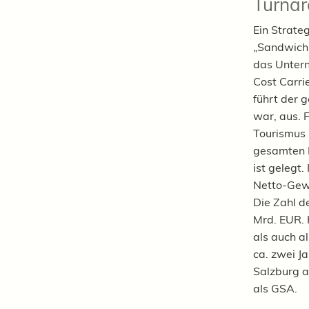
Turnar
Ein Strateg
„Sandwich-
das Untern
Cost Carrie
führt der g
war, aus. 
Tourismus 
gesamten R
ist gelegt
Netto-Gewi
Die Zahl d
Mrd. EUR. 
als auch al
ca. zwei 
Salzburg a
als GSA.