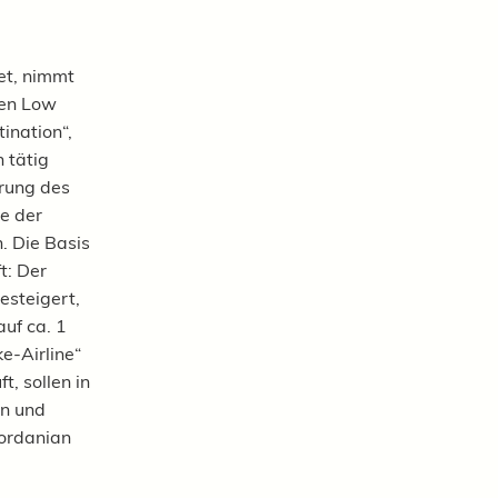
et, nimmt
den Low
ination“,
 tätig
erung des
ne der
. Die Basis
t: Der
esteigert,
uf ca. 1
e-Airline“
t, sollen in
an und
Jordanian