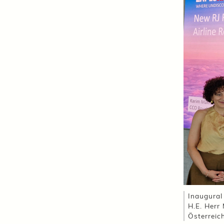
Inaugural
H.E. Herr
Österreic