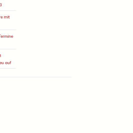
3
e mit
Termine
t
eu auf