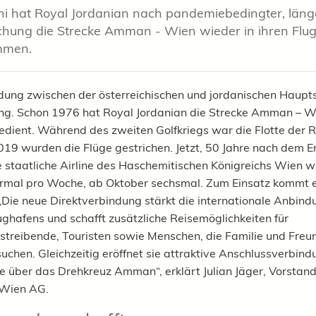
uni hat Royal Jordanian nach pandemiebedingter, läng
hung die Strecke Amman - Wien wieder in ihren Flu
mmen.
dung zwischen der österreichischen und jordanischen Haupts
ng. Schon 1976 hat Royal Jordanian die Strecke Amman – W
edient. Während des zweiten Golfkriegs war die Flotte der R
019 wurden die Flüge gestrichen. Jetzt, 50 Jahre nach dem Er
e staatliche Airline des Haschemitischen Königreichs Wien w
ermal pro Woche, ab Oktober sechsmal. Zum Einsatz kommt e
Die neue Direktverbindung stärkt die internationale Anbind
ughafens und schafft zusätzliche Reisemöglichkeiten für
streibende, Touristen sowie Menschen, die Familie und Freun
uchen. Gleichzeitig eröffnet sie attraktive Anschlussverbin
e über das Drehkreuz Amman“, erklärt Julian Jäger, Vorstand
 Wien AG.