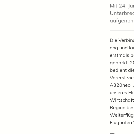
Mit 24. J
Unterbrec
aufgeno
Die Verbin
eng und la
erstmals b
geparkt. 2
bedient di
Vorerst vi
A320neo. „
unseres Fl
Wirtschaft
Region bes
Weiterflüg
Flughafen