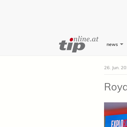
Skip
to
news
Content
26. Jun. 2
Roya