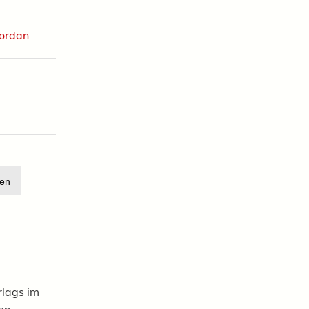
Jordan
en
rlags im