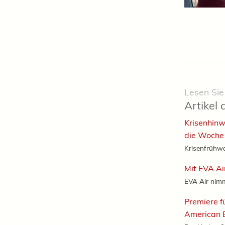
Lesen Sie
Artikel 
Krisenhinw
die Woche
Krisenfrühwa
Mit EVA Ai
EVA Air nimm
Premiere f
American B