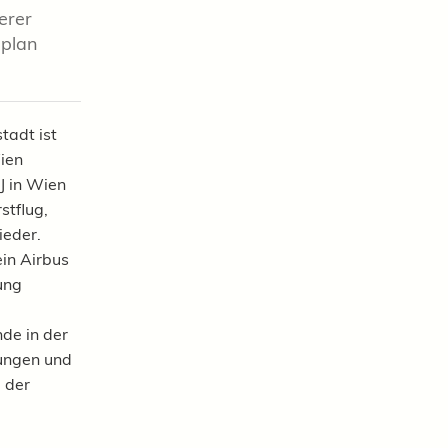
erer
gplan
tadt ist
ien
J in Wien
stflug,
ieder.
in Airbus
ung
de in der
dungen und
 der