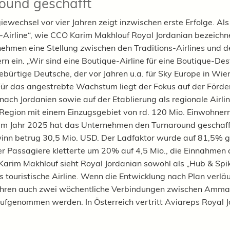
ound geschafft
iewechsel vor vier Jahren zeigt inzwischen erste Erfolge. Als
Airline“, wie CCO Karim Makhlouf Royal Jordanian bezeichn
ehmen eine Stellung zwischen den Traditions-Airlines und 
rn ein. „Wir sind eine Boutique-Airline für eine Boutique-Dest
ebürtige Deutsche, der vor Jahren u.a. für Sky Europe in Wien
Für das angestrebte Wachstum liegt der Fokus auf der Förd
nach Jordanien sowie auf der Etablierung als regionale Airli
egion mit einem Einzugsgebiet von rd. 120 Mio. Einwohnern
. Im Jahr 2025 hat das Unternehmen den Turnaround geschaff
nn betrug 30,5 Mio. USD. Der Ladfaktor wurde auf 81,5% g
er Passagiere kletterte um 20% auf 4,5 Mio., die Einnahmen a
Karim Makhlouf sieht Royal Jordanian sowohl als „Hub & Spik
s touristische Airline. Wenn die Entwicklung nach Plan verläuf
Jahren auch zwei wöchentliche Verbindungen zwischen Amm
ufgenommen werden. In Österreich vertritt Aviareps Royal 