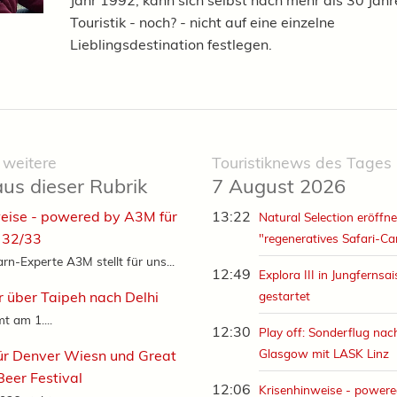
Jahr 1992, kann sich selbst nach mehr als 30 Jahr
Touristik - noch? - nicht auf eine einzelne
Lieblingsdestination festlegen.
 weitere
Touristiknews des Tages
aus dieser Rubrik
7 August 2026
eise - powered by A3M für
13:22
Natural Selection eröffne
 32/33
"regeneratives Safari-C
rn-Experte A3M stellt für uns...
12:49
Explora III in Jungfernsa
r über Taipeh nach Delhi
gestartet
t am 1....
12:30
Play off: Sonderflug nac
Glasgow mit LASK Linz
ür Denver Wiesn und Great
eer Festival
12:06
Krisenhinweise - powere