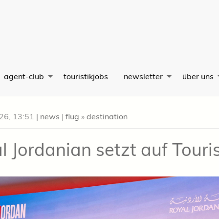
agent-club
touristikjobs
newsletter
über uns
026, 13:51
|
news
|
flug
»
destination
l Jordanian setzt auf Tour