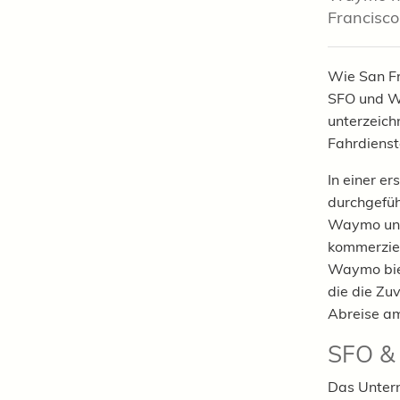
Francisco
Wie San Fr
SFO und W
unterzeich
Fahrdienst
In einer e
durchgefüh
Waymo und 
kommerziel
Waymo biet
die die Zu
Abreise am
SFO & 
Das Untern