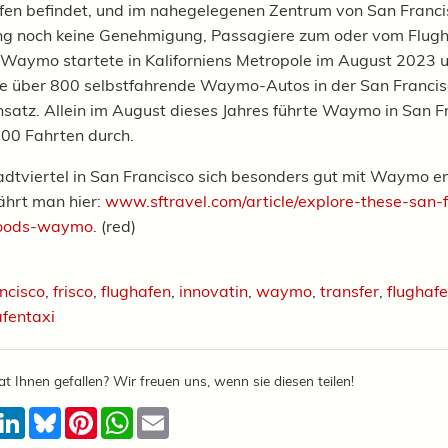
fen befindet, und im nahegelegenen Zentrum von San Franci
ng noch keine Genehmigung, Passagiere zum oder vom Flugh
 Waymo startete in Kaliforniens Metropole im August 2023 
le über 800 selbstfahrende Waymo-Autos in der San Franci
nsatz. Allein im August dieses Jahres führte Waymo in San F
00 Fahrten durch.
dtviertel in San Francisco sich besonders gut mit Waymo e
fährt man hier:
www.sftravel.com/article/explore-these-san-f
hoods-waymo
. (red)
ncisco
,
frisco
,
flughafen
,
innovatin
,
waymo
,
transfer
,
flughafe
afentaxi
at Ihnen gefallen? Wir freuen uns, wenn sie diesen teilen!
acebook
LinkedIn
Bluesky
Pinterest
WhatsApp
Email