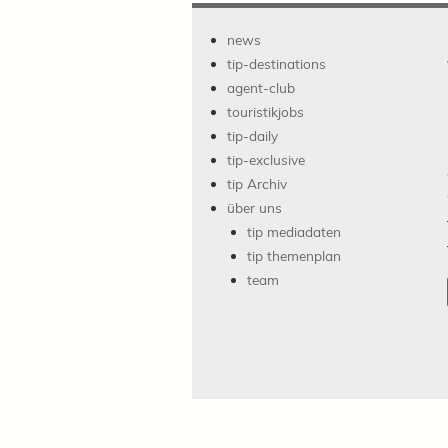
news
tip-destinations
agent-club
touristikjobs
tip-daily
tip-exclusive
tip Archiv
über uns
tip mediadaten
tip themenplan
team