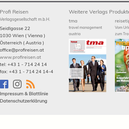
Profi Reisen
Weitere Verlags Produkt
Verlagsgesellschaft m.b.H.
tma
reiset
travel management
Vom Url
Seidlgasse 22
austria
zum Tra
1030
Wien
( Vienna )
Österreich (
Austria
)
office@profireisen.at
www.profireisen.at
tel:
+43 1 - 714 24 14
fax:
+43 1 - 714 24 14-4
Impressum & Blattlinie
Datenschutzerklärung