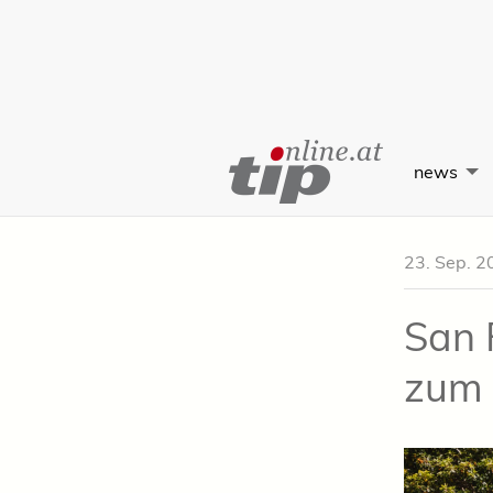
Skip
to
news
Content
23. Sep. 2
San 
zum 