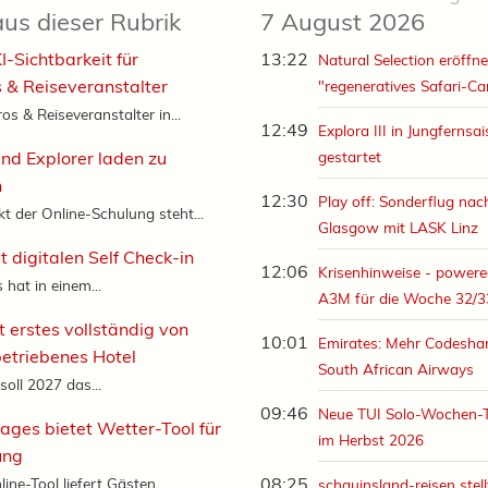
aus dieser Rubrik
7 August 2026
I-Sichtbarkeit für
13:22
Natural Selection eröffne
 & Reiseveranstalter
"regeneratives Safari-C
s & Reiseveranstalter in...
12:49
Explora III in Jungfernsa
und Explorer laden zu
gestartet
n
12:30
Play off: Sonderflug nac
kt der Online-Schulung steht...
Glasgow mit LASK Linz
t digitalen Self Check-in
12:06
Krisenhinweise - powere
hat in einem...
A3M für die Woche 32/3
t erstes vollständig von
10:01
Emirates: Mehr Codeshar
etriebenes Hotel
South African Airways
oll 2027 das...
09:46
Neue TUI Solo-Wochen-
ages bietet Wetter-Tool für
im Herbst 2026
ung
08:25
ine-Tool liefert Gästen...
schauinsland-reisen stell