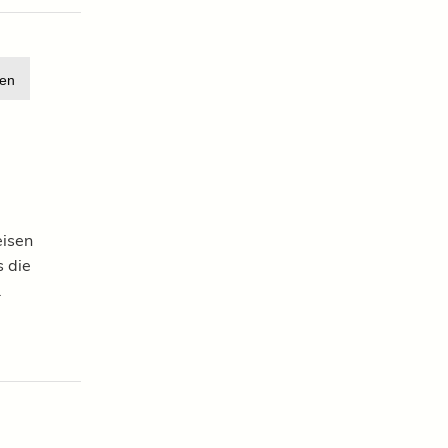
en
eisen
 die
.