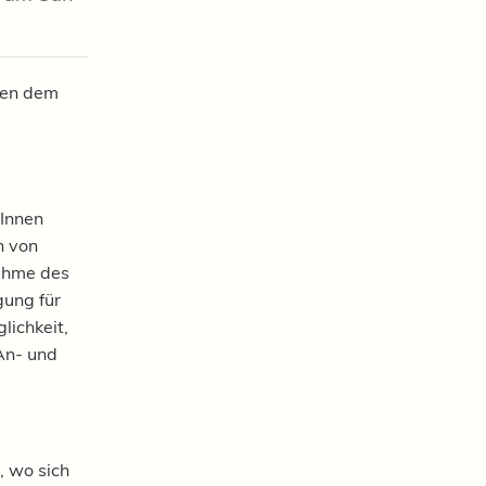
hen dem
rInnen
n von
ahme des
gung für
ichkeit,
 An- und
, wo sich