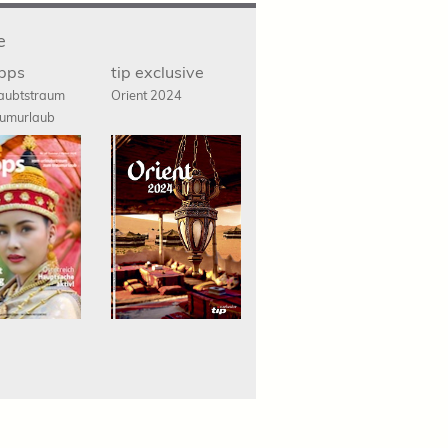
e
ipps
tip exclusive
aubtstraum
Orient 2024
umurlaub