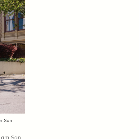
on San
e am San