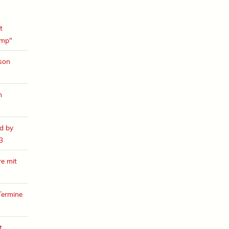
t
amp"
ison
h
d by
3
e mit
Termine
t