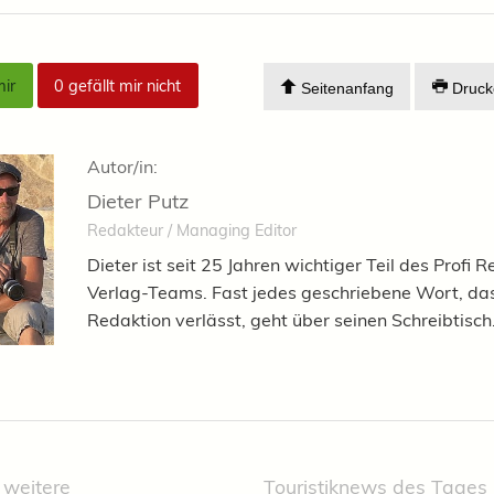
mir
0
gefällt mir nicht
Seitenanfang
Druck
Autor/in:
Dieter Putz
Redakteur / Managing Editor
Dieter ist seit 25 Jahren wichtiger Teil des Profi R
Verlag-Teams. Fast jedes geschriebene Wort, das
Redaktion verlässt, geht über seinen Schreibtisch
 weitere
Touristiknews des Tages