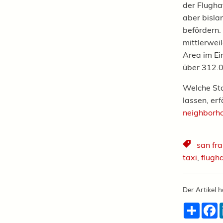
der Flugha
aber bisla
befördern.
mittlerwei
Area im Ei
über 312.0
Welche Sta
lassen, er
neighbor
san fra
taxi
,
flugh
Der Artikel h
Teilen
F