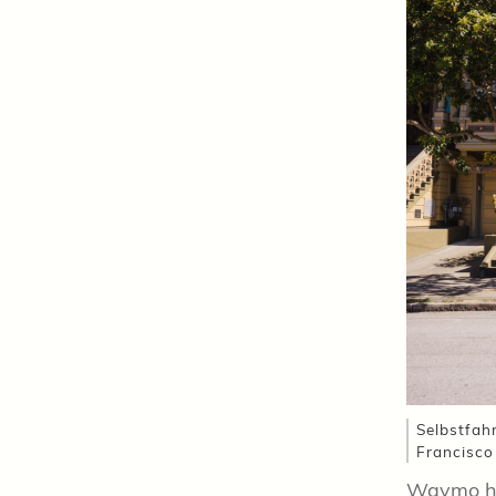
Selbstfah
Francisco
Waymo ha