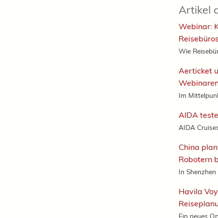
Artikel 
Webinar: K
Reisebüros
Wie Reisebüro
Aerticket 
Webinare
Im Mittelpun
AIDA teste
AIDA Cruises 
China plan
Robotern b
In Shenzhen s
Havila Voy
Reiseplan
Ein neues Onl