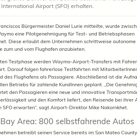
 International Airport (SFO) erhalten.
anciscos Bürgermeister Daniel Lurie mitteilte, wurde zwisc
aymo eine Pilotgenehmigung für Test- und Betriebsphasen
net. Diese erlaubt dem Unternehmen schrittweise autonome
e zum und vom Flughafen anzubieten.
rsten Testphase werden Waymo-Airport-Transfers mit Fahre
rt. Darauf folgen fahrerlose Testfahrten mit MitarbeiterInne
des Flughafens als Passagiere. Abschließend ist die Aufn
len Betriebs für zahlende KundInnen geplant. „Die Genehmi
et den Passagieren eine neue und innovative Transportmögl
verlässigkeit und den Komfort liefert, den Reisende bei ihrer
 SFO erwarten“, sagt Airport-Direktor Mike Nakornkhet.
Bay Area: 800 selbstfahrende Autos
ehmen betreibt seinen Service bereits im San Mateo County