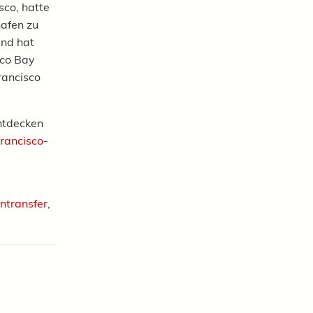
sco, hatte
afen zu
und hat
sco Bay
rancisco
ntdecken
rancisco-
ntransfer
,