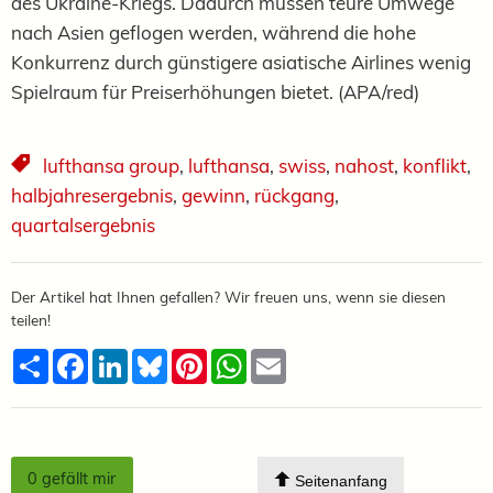
des Ukraine-Kriegs. Dadurch müssen teure Umwege
nach Asien geflogen werden, während die hohe
Konkurrenz durch günstigere asiatische Airlines wenig
Spielraum für Preiserhöhungen bietet. (APA/red)
lufthansa group
,
lufthansa
,
swiss
,
nahost
,
konflikt
,
halbjahresergebnis
,
gewinn
,
rückgang
,
quartalsergebnis
Der Artikel hat Ihnen gefallen? Wir freuen uns, wenn sie diesen
teilen!
Teilen
Facebook
LinkedIn
Bluesky
Pinterest
WhatsApp
Email
0
gefällt mir
Seitenanfang