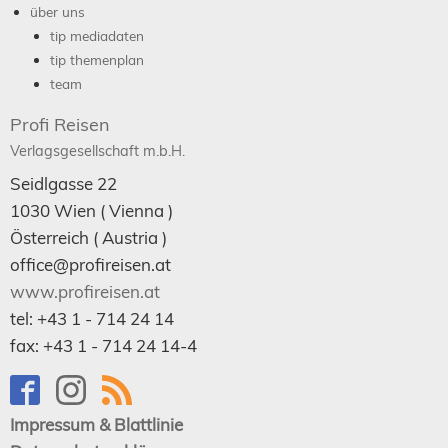
über uns
tip mediadaten
tip themenplan
team
Profi Reisen
Verlagsgesellschaft m.b.H.
Seidlgasse 22
1030
Wien
( Vienna )
Österreich (
Austria
)
office@profireisen.at
www.profireisen.at
tel:
+43 1 - 714 24 14
fax:
+43 1 - 714 24 14-4
Impressum & Blattlinie