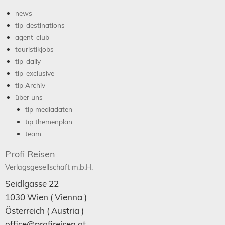
news
tip-destinations
agent-club
touristikjobs
tip-daily
tip-exclusive
tip Archiv
über uns
tip mediadaten
tip themenplan
team
Profi Reisen
Verlagsgesellschaft m.b.H.
Seidlgasse 22
1030
Wien
( Vienna )
Österreich (
Austria
)
office@profireisen.at