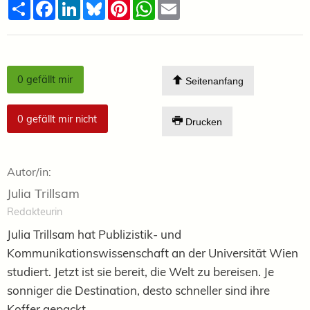
Teilen
Facebook
LinkedIn
Bluesky
Pinterest
WhatsApp
Email
0
gefällt mir
Seitenanfang
0
gefällt mir nicht
Drucken
Autor/in:
Julia Trillsam
Redakteurin
Julia Trillsam hat Publizistik- und
Kommunikationswissenschaft an der Universität Wien
studiert. Jetzt ist sie bereit, die Welt zu bereisen. Je
sonniger die Destination, desto schneller sind ihre
Koffer gepackt.