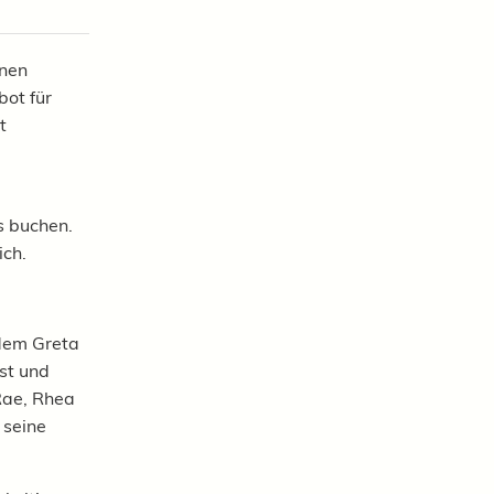
inen
ot für
t
s buchen.
ich.
 dem Greta
st und
Rae, Rhea
 seine