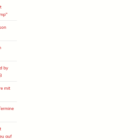
t
amp"
ison
h
d by
3
e mit
Termine
t
eu auf