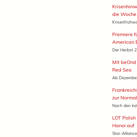
Krisenhinw
die Woche
Krisenfrühwa
Premiere f
American B
Der Herbst 20
Mit beOnd 
Red Sea
Ab Dezember 
Frankreich
zur Normal
Nach den ka
LOT Polish
Hanoi auf
Star-Alliance