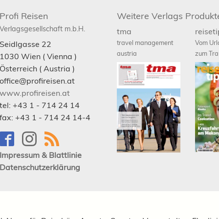
Profi Reisen
Weitere Verlags Produkt
Verlagsgesellschaft m.b.H.
tma
reiset
travel management
Vom Url
Seidlgasse 22
austria
zum Tra
1030
Wien
( Vienna )
Österreich (
Austria
)
office@profireisen.at
www.profireisen.at
tel:
+43 1 - 714 24 14
fax:
+43 1 - 714 24 14-4
Impressum & Blattlinie
Datenschutzerklärung