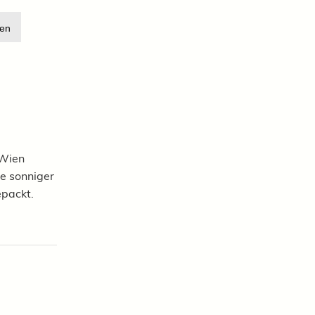
en
 Wien
 Je sonniger
epackt.