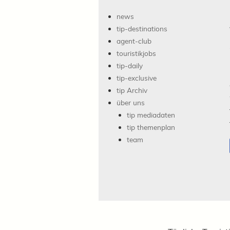
news
tip-destinations
agent-club
touristikjobs
tip-daily
tip-exclusive
tip Archiv
über uns
tip mediadaten
tip themenplan
team