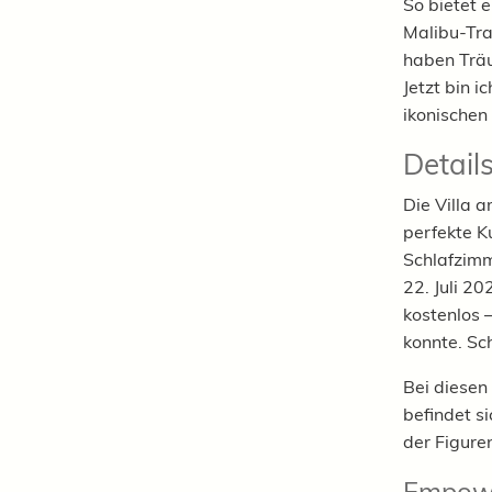
So bietet 
Malibu-Tra
haben Träu
Jetzt bin 
ikonischen
Detail
Die Villa 
perfekte K
Schlafzimm
22. Juli 20
kostenlos 
konnte. Sch
Bei diesen
befindet s
der Figure
Empow