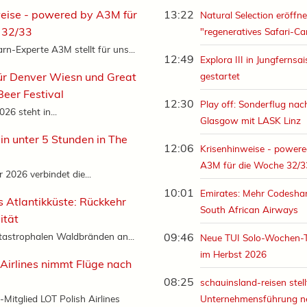
eise - powered by A3M für
13:22
Natural Selection eröffne
 32/33
"regeneratives Safari-C
rn-Experte A3M stellt für uns...
12:49
Explora III in Jungfernsa
ür Denver Wiesn und Great
gestartet
eer Festival
12:30
Play off: Sonderflug nac
26 steht in...
Glasgow mit LASK Linz
in unter 5 Stunden in The
12:06
Krisenhinweise - powere
A3M für die Woche 32/3
2026 verbindet die...
10:01
Emirates: Mehr Codeshar
s Atlantikküste: Rückkehr
South African Airways
ität
tastrophalen Waldbränden an...
09:46
Neue TUI Solo-Wochen-
im Herbst 2026
 Airlines nimmt Flüge nach
08:25
schauinsland-reisen stell
-Mitglied LOT Polish Airlines
Unternehmensführung n