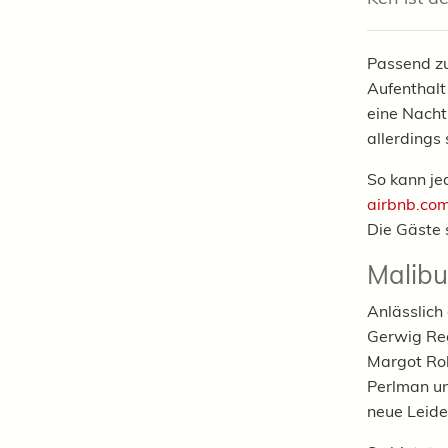
Passend zu
Aufenthal
eine Nacht
allerdings 
So kann je
airbnb.co
Die Gäste 
Malibu
Anlässlich
Gerwig Re
Margot Rob
Perlman un
neue Leide