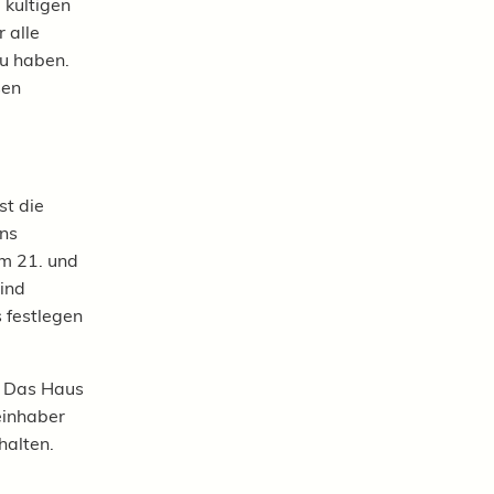
 kultigen
 alle
zu haben.
sen
st die
ens
am 21. und
sind
 festlegen
. Das Haus
einhaber
halten.