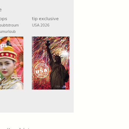
e
ipps
tip exclusive
aubtstraum
USA 2026
umurlaub