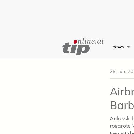
Skip
to
news
Content
29. Jun. 2
Airb
Barb
Anlässlic
rosarote 
Ken ist d