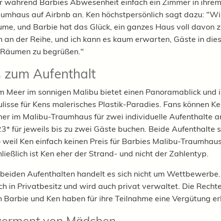
er während Barbies Abwesenheit einfach ein Zimmer in ihrem
umhaus auf Airbnb an. Ken höchstpersönlich sagt dazu: "Wir
me, und Barbie hat das Glück, ein ganzes Haus voll davon 
ich an der Reihe, und ich kann es kaum erwarten, Gäste in die
 Räumen zu begrüßen."
s zum Aufenthalt
am Meer im sonnigen Malibu bietet einen Panoramablick und i
ulisse für Kens malerisches Plastik-Paradies. Fans können K
er im Malibu-Traumhaus für zwei individuelle Aufenthalte 
23* für jeweils bis zu zwei Gäste buchen. Beide Aufenthalte 
– weil Ken einfach keinen Preis für Barbies Malibu-Traumhaus
ließlich ist Ken eher der Strand- und nicht der Zahlentyp.
 beiden Aufenthalten handelt es sich nicht um Wettbewerbe
ich in Privatbesitz und wird auch privat verwaltet. Die Recht
n Barbie und Ken haben für ihre Teilnahme eine Vergütung er
erment von Mädchen