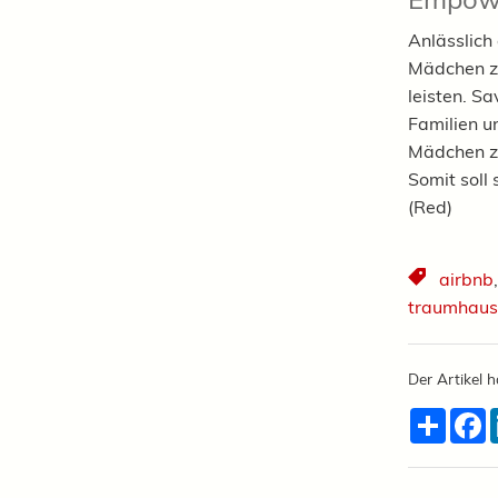
Anlässlich
Mädchen zu
leisten. S
Familien u
Mädchen zu
Somit soll 
(Red)
airbnb
traumhaus
Der Artikel h
Teilen
F