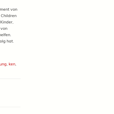
rment von
 Children
 Kinder,
 von
elfen.
olg hat.
ung
,
ken
,