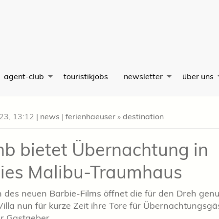
agent-club
touristikjobs
newsletter
über uns
023, 13:12
|
news
|
ferienhaeuser
»
destination
nb bietet Übernachtung in
ies Malibu-Traumhaus
h des neuen Barbie-Films öffnet die für den Dreh genu
Villa nun für kurze Zeit ihre Tore für Übernachtungsgä
er Gastgeber.