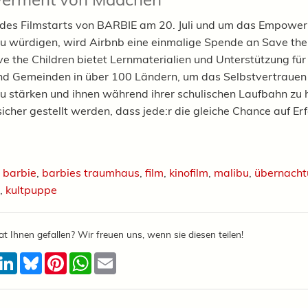
 des Filmstarts von BARBIE am 20. Juli und um das Empowe
 würdigen, wird Airbnb eine einmalige Spende an Save the
ave the Children bietet Lernmaterialien und Unterstützung für
nd Gemeinden in über 100 Ländern, um das Selbstvertrauen
 stärken und ihnen während ihrer schulischen Laufbahn zu h
sicher gestellt werden, dass jede:r die gleiche Chance auf Erf
,
barbie
,
barbies traumhaus
,
film
,
kinofilm
,
malibu
,
übernacht
,
kultpuppe
at Ihnen gefallen? Wir freuen uns, wenn sie diesen teilen!
acebook
LinkedIn
Bluesky
Pinterest
WhatsApp
Email