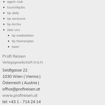
agent-club
touristikjobs
tip-daily
tip-exclusive
tip Archiv
über uns
tip mediadaten
tip themenplan
team
Profi Reisen
Verlagsgesellschaft m.b.H.
Seidlgasse 22
1030
Wien
( Vienna )
Österreich (
Austria
)
office@profireisen.at
www.profireisen.at
tel:
+43 1 - 714 24 14