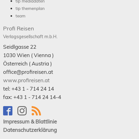
tip mediadaten
tip themenplan
team
Profi Reisen
Verlagsgesellschaft m.b.H.
Seidlgasse 22
1030
Wien
( Vienna )
Österreich (
Austria
)
office@profireisen.at
www.profireisen.at
tel:
+43 1 - 714 24 14
fax:
+43 1 - 714 24 14-4
Impressum & Blattlinie
Datenschutzerklärung