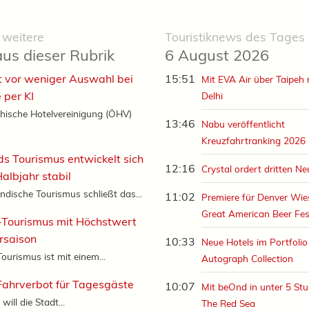
 weitere
Touristiknews des Tages
aus dieser Rubrik
6 August 2026
 vor weniger Auswahl bei
15:51
Mit EVA Air über Taipeh
 per KI
Delhi
chische Hotelvereinigung (ÖHV)
13:46
Nabu veröffentlicht
Kreuzfahrtranking 2026
s Tourismus entwickelt sich
12:16
Crystal ordert dritten N
albjahr stabil
ndische Tourismus schließt das...
11:02
Premiere für Denver Wi
Great American Beer Fes
-Tourismus mit Höchstwert
rsaison
10:33
Neue Hotels im Portfolio
ourismus ist mit einem...
Autograph Collection
Fahrverbot für Tagesgäste
10:07
Mit beOnd in unter 5 Stu
will die Stadt...
The Red Sea