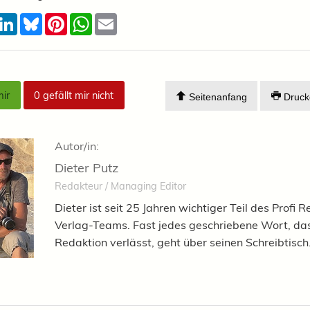
acebook
LinkedIn
Bluesky
Pinterest
WhatsApp
Email
mir
0
gefällt mir nicht
Seitenanfang
Druck
Autor/in:
Dieter Putz
Redakteur / Managing Editor
Dieter ist seit 25 Jahren wichtiger Teil des Profi R
Verlag-Teams. Fast jedes geschriebene Wort, das
Redaktion verlässt, geht über seinen Schreibtisch