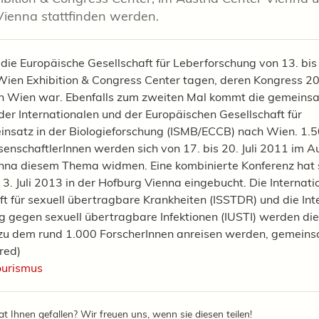
ienna stattfinden werden.
die Europäische Gesellschaft für Leberforschung von 13. bis 
ien Exhibition & Congress Center tagen, deren Kongress 2
in Wien war. Ebenfalls zum zweiten Mal kommt die gemeins
der Internationalen und der Europäischen Gesellschaft für
nsatz in der Biologieforschung (ISMB/ECCB) nach Wien. 1.5
enschaftlerInnen werden sich von 17. bis 20. Juli 2011 im A
nna diesem Thema widmen. Eine kombinierte Konferenz hat 
s 3. Juli 2013 in der Hofburg Vienna eingebucht. Die Internati
ft für sexuell übertragbare Krankheiten (ISSTDR) und die Int
g gegen sexuell übertragbare Infektionen (IUSTI) werden di
zu dem rund 1.000 ForscherInnen anreisen werden, gemein
red)
ourismus
at Ihnen gefallen? Wir freuen uns, wenn sie diesen teilen!