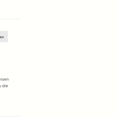
en
eisen
 die
.