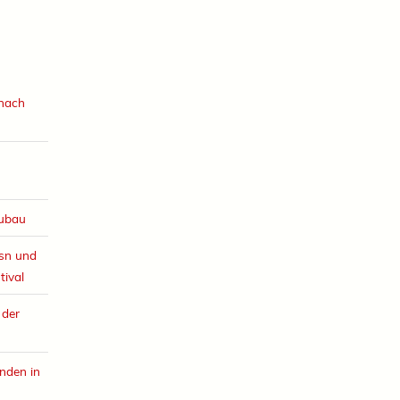
 nach
eubau
esn und
tival
 der
nden in