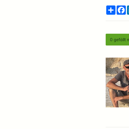
Teilen
F
0
gefällt 