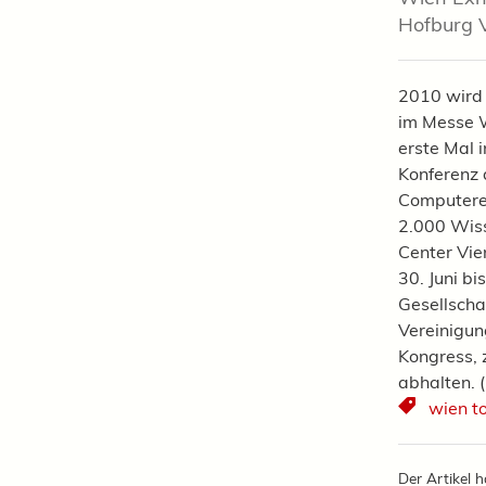
Hofburg V
2010 wird 
im Messe W
erste Mal 
Konferenz 
Computerei
2.000 Wiss
Center Vie
30. Juni bi
Gesellscha
Vereinigun
Kongress, 
abhalten. (
wien t
Der Artikel h