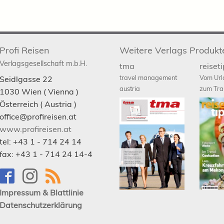
Profi Reisen
Weitere Verlags Produkt
Verlagsgesellschaft m.b.H.
tma
reiset
travel management
Vom Url
Seidlgasse 22
austria
zum Tra
1030
Wien
( Vienna )
Österreich (
Austria
)
office@profireisen.at
www.profireisen.at
tel:
+43 1 - 714 24 14
fax:
+43 1 - 714 24 14-4
Impressum & Blattlinie
Datenschutzerklärung