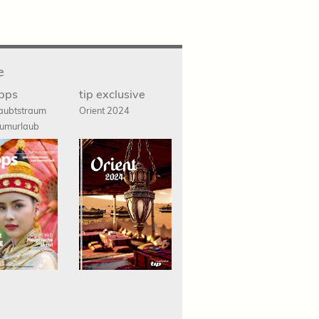
e
ipps
tip exclusive
aubtstraum
Orient 2024
umurlaub