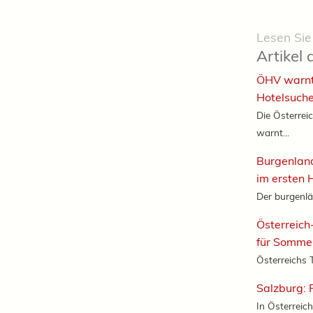
Lesen Sie
Artikel 
ÖHV warnt
Hotelsuche
Die Österrei
warnt...
Burgenland
im ersten H
Der burgenlä
Österreich
für Somme
Österreichs T
Salzburg: 
In Österreich 