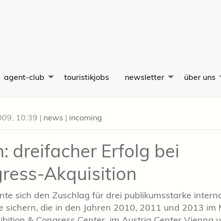
agent-club
touristikjobs
newsletter
über uns
009, 10:39
|
news
|
incoming
: dreifacher Erfolg bei
ress-Akquisition
te sich den Zuschlag für drei publikumsstarke intern
 sichern, die in den Jahren 2010, 2011 und 2013 im
bition & Congress Center, im Austria Center Vienna u