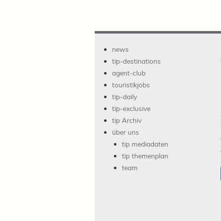
news
tip-destinations
agent-club
touristikjobs
tip-daily
tip-exclusive
tip Archiv
über uns
tip mediadaten
tip themenplan
team