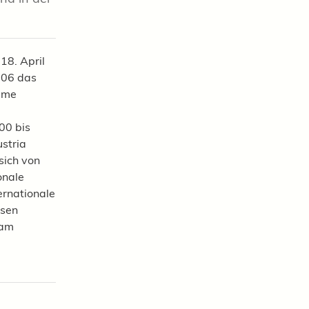
18. April
006 das
ame
00 bis
ustria
sich von
onale
ernationale
esen
sam