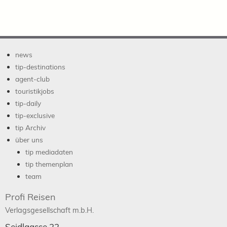
news
tip-destinations
agent-club
touristikjobs
tip-daily
tip-exclusive
tip Archiv
über uns
tip mediadaten
tip themenplan
team
Profi Reisen
Verlagsgesellschaft m.b.H.
Seidlgasse 22