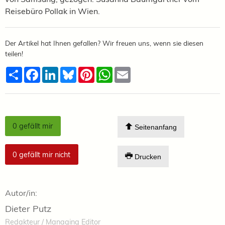
Reisebüro Pollak in Wien.
Der Artikel hat Ihnen gefallen? Wir freuen uns, wenn sie diesen
teilen!
Teilen
Facebook
LinkedIn
Bluesky
Pinterest
WhatsApp
Email
0
gefällt mir
Seitenanfang
0
gefällt mir nicht
Drucken
Autor/in:
Dieter Putz
Redakteur / Managing Editor