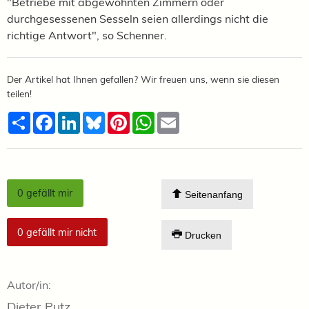
"Betriebe mit abgewohnten Zimmern oder
durchgesessenen Sesseln seien allerdings nicht die
richtige Antwort", so Schenner.
Der Artikel hat Ihnen gefallen? Wir freuen uns, wenn sie diesen
teilen!
Teilen
Facebook
LinkedIn
Bluesky
Pinterest
WhatsApp
Email
0
gefällt mir
Seitenanfang
0
gefällt mir nicht
Drucken
Autor/in:
Dieter Putz