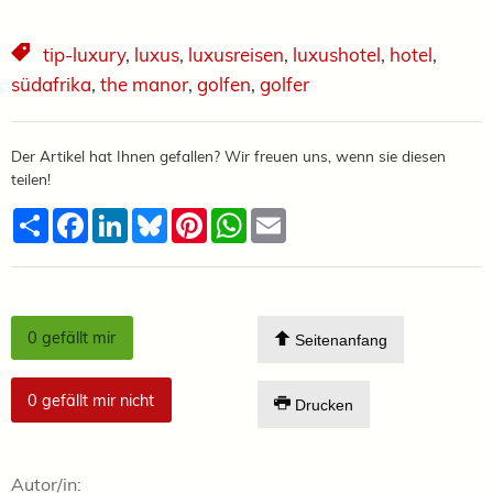
tip-luxury
,
luxus
,
luxusreisen
,
luxushotel
,
hotel
,
südafrika
,
the manor
,
golfen
,
golfer
Der Artikel hat Ihnen gefallen? Wir freuen uns, wenn sie diesen
teilen!
Teilen
Facebook
LinkedIn
Bluesky
Pinterest
WhatsApp
Email
0
gefällt mir
Seitenanfang
0
gefällt mir nicht
Drucken
Autor/in: