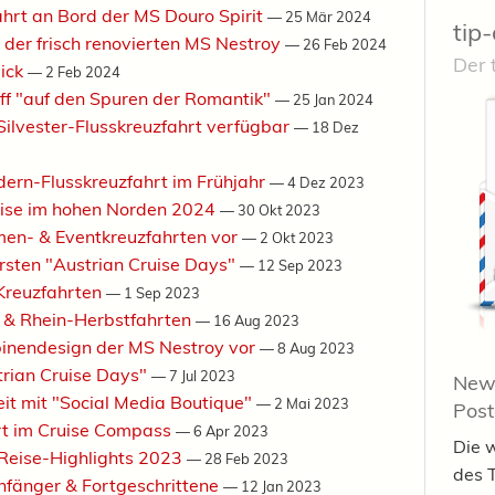
hrt an Bord der MS Douro Spirit
—
25 Mär 2024
tip-
 der frisch renovierten MS Nestroy
—
26 Feb 2024
Der 
lick
—
2 Feb 2024
iff "auf den Spuren der Romantik"
—
25 Jan 2024
 Silvester-Flusskreuzfahrt verfügbar
—
18 Dez
ndern-Flusskreuzfahrt im Frühjahr
—
4 Dez 2023
eise im hohen Norden 2024
—
30 Okt 2023
emen- & Eventkreuzfahrten vor
—
2 Okt 2023
rsten "Austrian Cruise Days"
—
12 Sep 2023
Kreuzfahrten
—
1 Sep 2023
l & Rhein-Herbstfahrten
—
16 Aug 2023
abinendesign der MS Nestroy vor
—
8 Aug 2023
trian Cruise Days"
—
7 Jul 2023
News
it mit "Social Media Boutique"
—
2 Mai 2023
Pos
ort im Cruise Compass
—
6 Apr 2023
Die 
Reise-Highlights 2023
—
28 Feb 2023
des 
nfänger & Fortgeschrittene
—
12 Jan 2023