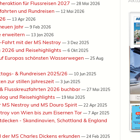
Aktu
heraktion für Flussreisen 2027
—
28 Mai 2026
uzfahrten und Rundreisen
—
12 Mai 2026
026
—
13 Apr 2026
 neuen Jahr
—
9 Feb 2026
e erweitern
—
13 Jan 2026
t-Fahrt mit der MS Nestroy
—
3 Dez 2025
g 2026 und Reisehighlights
—
6 Okt 2025
 auf Europas schönsten Wasserwegen
—
25 Aug
sttags- & Rundreisen 2025/26
—
10 Jun 2025
en zur stillen Jahreszeit
—
3 Jun 2025
g & Flusskreuzfahrten 2026 buchbar
—
27 Mai 2025
alog und Reisehighlights
—
19 Mai 2025
er MS Nestroy und MS Douro Spirit
—
22 Apr 2025
stroy von Wien bis zum Eisernen Tor
—
7 Apr 2025
tdecken - Skandinavien, Schottland & England
d der MS Charles Dickens erkunden
—
24 Feb 2025