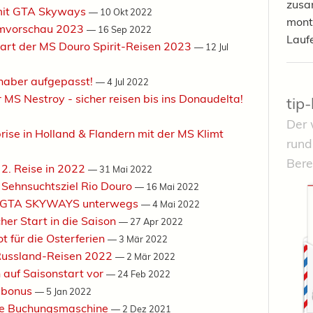
zusa
 mit GTA Skyways
—
10 Okt 2022
mont
ammvorschau 2023
—
16 Sep 2022
Lauf
rt der MS Douro Spirit-Reisen 2023
—
12 Jul
aber aufgepasst!
—
4 Jul 2022
MS Nestroy - sicher reisen bis ins Donaudelta!
tip
Der 
 in Holland & Flandern mit der MS Klimt
rund
Bere
 2. Reise in 2022
—
31 Mai 2022
ehnsuchtsziel Rio Douro
—
16 Mai 2022
mit GTA SKYWAYS unterwegs
—
4 Mai 2022
r Start in die Saison
—
27 Apr 2022
für die Osterferien
—
3 Mär 2022
 Russland-Reisen 2022
—
2 Mär 2022
 auf Saisonstart vor
—
24 Feb 2022
rsbonus
—
5 Jan 2022
eue Buchungsmaschine
—
2 Dez 2021