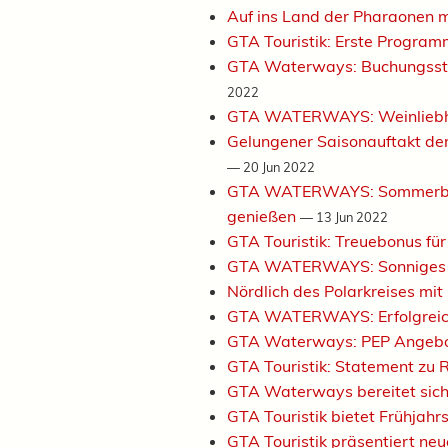
Auf ins Land der Pharaonen
GTA Touristik: Erste Progr
GTA Waterways: Buchungssta
2022
GTA WATERWAYS: Weinliebh
Gelungener Saisonauftakt der 
—
20 Jun 2022
GTA WATERWAYS: Sommerbrise
genießen
—
13 Jun 2022
GTA Touristik: Treuebonus für
GTA WATERWAYS: Sonniges S
Nördlich des Polarkreises 
GTA WATERWAYS: Erfolgreiche
GTA Waterways: PEP Angebot 
GTA Touristik: Statement zu
GTA Waterways bereitet sich
GTA Touristik bietet Frühjah
GTA Touristik präsentiert n