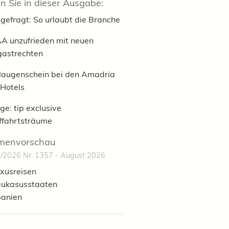
n Sie in dieser Ausgabe:
gefragt: So urlaubt die Branche
A unzufrieden mit neuen
gastrechten
laugenschein bei den Amadria
 Hotels
ge: tip exclusive
fffahrtsträume
menvorschau
/2026 Nr. 1357 - August 2026
xusreisen
ukasusstaaten
anien