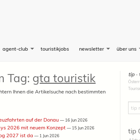
agent-club
touristikjobs
newsletter
über uns
em Tag:
gta touristik
tip
- 
Österr
Touri
chtern Ihnen die Artikelsuche nach bestimmten
Such
reuzfahrten auf der Donau
—
16 Jun 2026
Days 2026 mit neuem Konzept
—
15 Jun 2026
tip
log 2027 ist da
—
1 Jun 2026