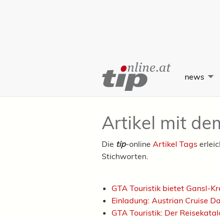
Skip
to
news
Content
Artikel mit d
Die
tip
-online
Artikel Tags
erlei
Stichworten.
GTA Touristik bietet Gansl-K
Einladung: Austrian Cruise 
GTA Touristik: Der Reisekata