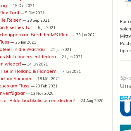
otag
—
15 Okt 2021
Flex Tarif
—
5 Okt 2021
alle Reisen
—
28 Sep 2021
Für a
n Eisernes Tor
—
5 Jul 2021
solch
hnuppern an Bord der MS Klimt
—
29 Jun 2021
Mittw
Fluss
—
25 Jun 2021
Post
eier in die Wachau
—
21 Jun 2021
tip u
es Mittelmeers entdecken
—
21 Jun 2021
n wieder!
—
14 Jun 2021
e in Holland & Flandern
—
7 Jun 2021
tip
-o
ahrt im Sommer
—
18 Mär 2021
Uns
ues am Fluss
—
23 Feb 2021
er verfügbar
—
13 Nov 2020
er Bilderbuchkulissen entdecken!
—
24 Aug 2020