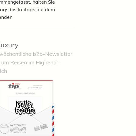
mmengefasst, halten Sie
ags bis freitags auf dem
enden
-luxury
wöchentliche b2b-Newsletter
 um Reisen im Highend-
ich