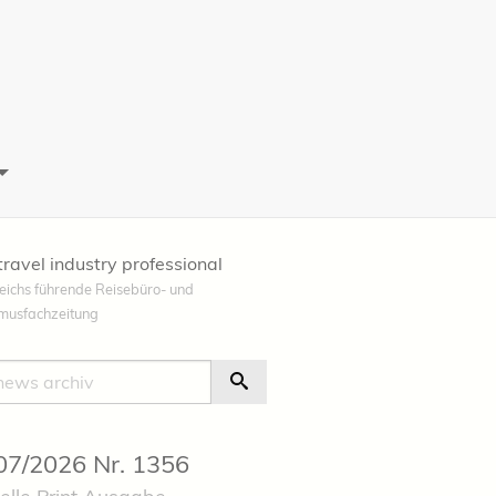
travel industry professional
eichs führende Reisebüro- und
smusfachzeitung
e
Suche Starten
 07/2026 Nr. 1356