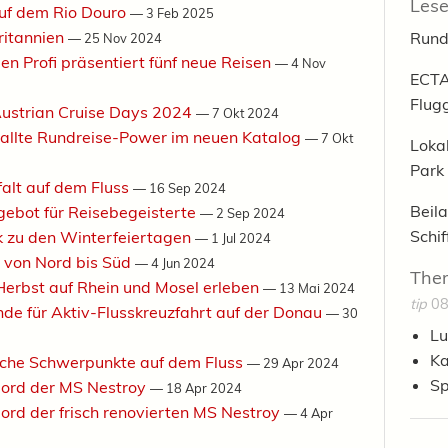
Lese
 auf dem Rio Douro
—
3 Feb 2025
ritannien
Rund
—
25 Nov 2024
en Profi präsentiert fünf neue Reisen
—
4 Nov
ECTA
Flug
Austrian Cruise Days 2024
—
7 Okt 2024
ballte Rundreise-Power im neuen Katalog
—
7 Okt
Loka
Park
falt auf dem Fluss
—
16 Sep 2024
Beila
ngebot für Reisebegeisterte
—
2 Sep 2024
Schi
k zu den Winterfeiertagen
—
1 Jul 2024
s von Nord bis Süd
—
4 Jun 2024
The
Herbst auf Rhein und Mosel erleben
—
13 Mai 2024
tip
08
nde für Aktiv-Flusskreuzfahrt auf der Donau
—
30
Lu
Ka
ische Schwerpunkte auf dem Fluss
—
29 Apr 2024
Sp
 Bord der MS Nestroy
—
18 Apr 2024
Bord der frisch renovierten MS Nestroy
—
4 Apr