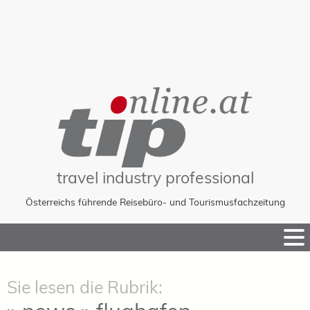
travel industry professional
Österreichs führende Reisebüro- und Tourismusfachzeitung
Skip
to
Content
Sie lesen die Rubrik: