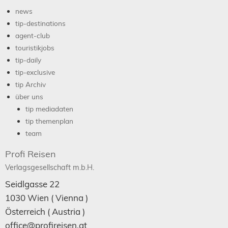
news
tip-destinations
agent-club
touristikjobs
tip-daily
tip-exclusive
tip Archiv
über uns
tip mediadaten
tip themenplan
team
Profi Reisen
Verlagsgesellschaft m.b.H.
Seidlgasse 22
1030
Wien
( Vienna )
Österreich (
Austria
)
office@profireisen.at