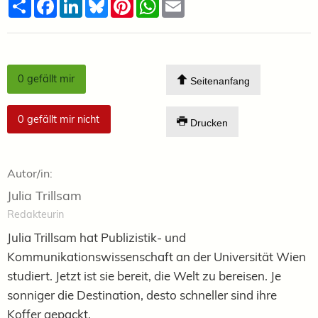
Teilen
Facebook
LinkedIn
Bluesky
Pinterest
WhatsApp
Email
0
gefällt mir
Seitenanfang
0
gefällt mir nicht
Drucken
Autor/in:
Julia Trillsam
Redakteurin
Julia Trillsam hat Publizistik- und
Kommunikationswissenschaft an der Universität Wien
studiert. Jetzt ist sie bereit, die Welt zu bereisen. Je
sonniger die Destination, desto schneller sind ihre
Koffer gepackt.