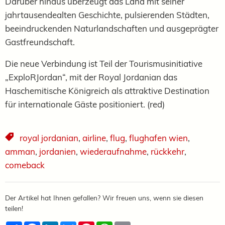
Darüber hinaus überzeugt das Land mit seiner
jahrtausendealten Geschichte, pulsierenden Städten,
beeindruckenden Naturlandschaften und ausgeprägter
Gastfreundschaft.
Die neue Verbindung ist Teil der Tourismusinitiative
„ExploRJordan“, mit der Royal Jordanian das
Haschemitische Königreich als attraktive Destination
für internationale Gäste positioniert. (red)
royal jordanian
,
airline
,
flug
,
flughafen wien
,
amman
,
jordanien
,
wiederaufnahme
,
rückkehr
,
comeback
Der Artikel hat Ihnen gefallen? Wir freuen uns, wenn sie diesen
teilen!