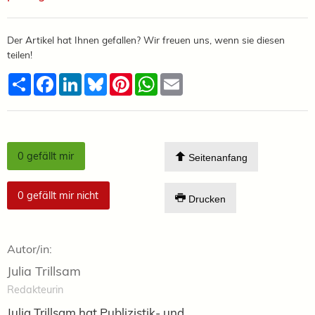
Der Artikel hat Ihnen gefallen? Wir freuen uns, wenn sie diesen
teilen!
Teilen
Facebook
LinkedIn
Bluesky
Pinterest
WhatsApp
Email
0
gefällt mir
Seitenanfang
0
gefällt mir nicht
Drucken
Autor/in:
Julia Trillsam
Redakteurin
Julia Trillsam hat Publizistik- und