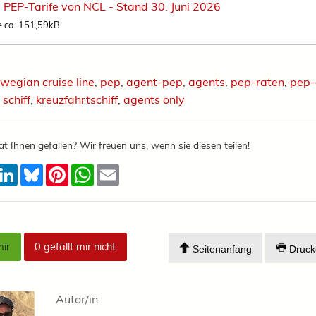
:
PEP-Tarife von NCL - Stand 30. Juni 2026
e ca. 151,59kB
wegian cruise line
,
pep
,
agent-pep
,
agents
,
pep-raten
,
pep-
,
schiff
,
kreuzfahrtschiff
,
agents only
at Ihnen gefallen? Wir freuen uns, wenn sie diesen teilen!
acebook
LinkedIn
Bluesky
Pinterest
WhatsApp
Email
mir
0
gefällt mir nicht
Seitenanfang
Druck
Autor/in: