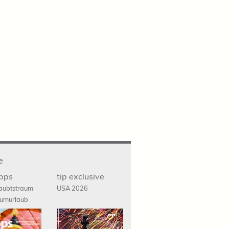
e
ipps
tip exclusive
aubtstraum
USA 2026
umurlaub