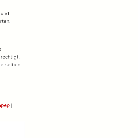
 und
rten.
s
rechtigt,
derselben
npep
|