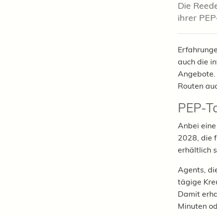
Die Reede
ihrer PEP
Erfahrunge
auch d
ie i
Angebote.
Routen au
PEP-Ta
Anbei eine
2028, die 
erhältlich 
Agents, die
tägige Kre
Damit erh
Minuten o