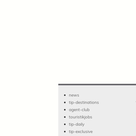
news
tip-destinations
agent-club
touristikjobs
tip-daily
tip-exclusive