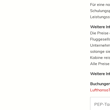
Für eine n
Schulungsp
Leistungss
Weitere In
Die Preise 
Fluggesell
Unternehme
solange si
Kabine rei
Alle Preis
Weitere In
Buchungen 
Lufthansa
PEP-Tar