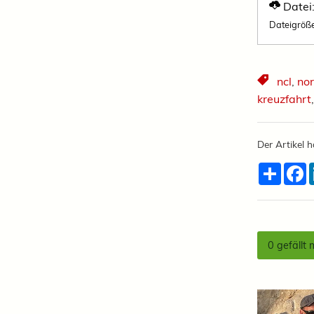
Datei
Dateigröß
ncl
,
nor
kreuzfahrt
Der Artikel h
Teilen
F
0
gefällt 