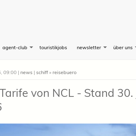
agent-club
touristikjobs
newsletter
über uns
6, 09:00
|
news
|
schiff
»
reisebuero
Tarife von NCL - Stand 30. 
6