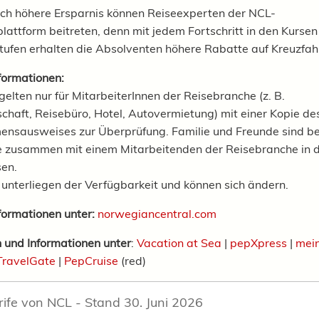
och höhere Ersparnis können Reiseexperten der NCL-
lattform beitreten, denn mit jedem Fortschritt in den Kursen
tufen erhalten die Absolventen höhere Rabatte auf Kreuzfah
formationen:
gelten nur für MitarbeiterInnen der Reisebranche (z. B.
schaft, Reisebüro, Hotel, Autovermietung) mit einer Kopie de
nsausweises zur Überprüfung. Familie und Freunde sind be
e zusammen mit einem Mitarbeitenden der Reisebranche in 
sen.
e unterliegen der Verfügbarkeit und können sich ändern.
formationen unter:
norwegiancentral.com
und Informationen unter
:
Vacation at Sea
|
pepXpress
|
mei
TravelGate
|
PepCruise
(red)
ife von NCL - Stand 30. Juni 2026