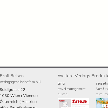
Profi Reisen
Weitere Verlags Produkt
Verlagsgesellschaft m.b.H.
tma
reiset
travel management
Vom Url
Seidlgasse 22
austria
zum Tra
1030
Wien
( Vienna )
Österreich (
Austria
)
office@profireisen.at