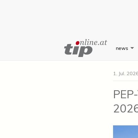
Skip
to
news
Content
1. Jul. 202
PEP-
202