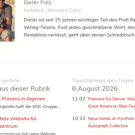
Dieter Putz
Redakteur / Managing Editor
Dieter ist seit 25 Jahren wichtiger Teil des Profi R
Verlag-Teams. Fast jedes geschriebene Wort, das
Redaktion verlässt, geht über seinen Schreibtisch
 weitere
Touristiknews des Tages
aus dieser Rubrik
6 August 2026
 Präsenz in Algerien
11:02
Premiere für Denver Wi
Great American Beer Fes
rgesellschaft der MSC-Gruppe,...
10:33
tete Website für
Neue Hotels im Portfolio
tzentrum
Autograph Collection
rtzentrum hat seine Website...