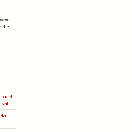
eisen
 die
.
esn und
tival
 der