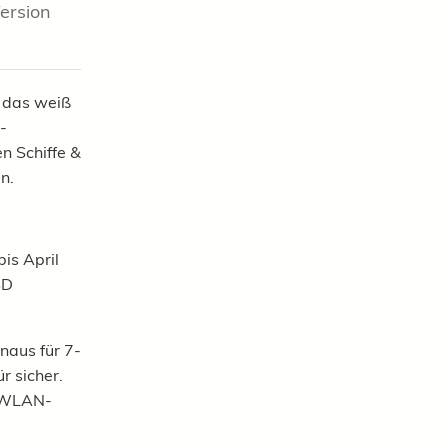
Version
, das weiß
-
en Schiffe &
en
.
is April
SD
inaus für 7-
r sicher.
, WLAN-