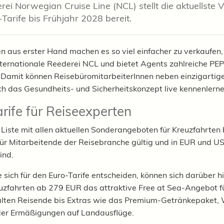
rei Norwegian Cruise Line (NCL) stellt die aktuellste 
-Tarife bis Frühjahr 2028 bereit.
n aus erster Hand machen es so viel einfacher zu verkaufen
nternationale Reederei
NCL und bietet Agents
zahlreiche PEP
 Damit können ReisebüromitarbeiterInnen neben
einzigartig
ch
das
Gesundheits- und Sicherheitskonzept live kennenlern
rife für Reiseexperten
 Liste
mit allen aktuellen Sonderangeboten für Kreuzfahrten b
für Mitarbeitende der Reisebranche gültig und in EUR und U
sind.
 sich für den Euro-Tarife entscheiden, können sich darüber h
uzfahrten ab 279 EUR das attraktive Free at Sea-Angebot fü
alten Reisende bis Extras wie das Premium-Getränkepaket
der Ermäßigungen auf Landausflüge.