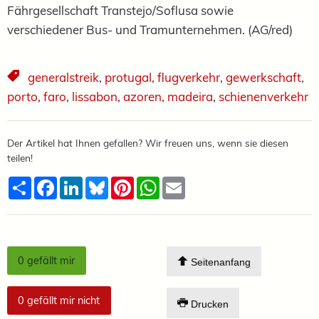
Fährgesellschaft Transtejo/Soflusa sowie
verschiedener Bus- und Tramunternehmen. (AG/red)
generalstreik
,
protugal
,
flugverkehr
,
gewerkschaft
,
porto
,
faro
,
lissabon
,
azoren
,
madeira
,
schienenverkehr
Der Artikel hat Ihnen gefallen? Wir freuen uns, wenn sie diesen
teilen!
Teilen
Facebook
LinkedIn
Bluesky
Pinterest
WhatsApp
Email
0
gefällt mir
Seitenanfang
0
gefällt mir nicht
Drucken