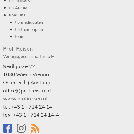
tip-exclusive
tip Archiv
über uns
tip mediadaten
tip themenplan
team
Profi Reisen
Verlagsgesellschaft m.b.H.
Seidlgasse 22
1030
Wien
( Vienna )
Österreich (
Austria
)
office@profireisen.at
www.profireisen.at
tel:
+43 1 - 714 24 14
fax:
+43 1 - 714 24 14-4