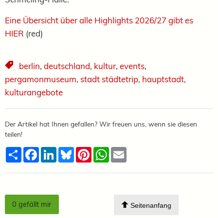
Eine Übersicht über alle Highlights 2026/27 gibt es
HIER
(red)
berlin
,
deutschland
,
kultur
,
events
,
pergamonmuseum
,
stadt städtetrip
,
hauptstadt
,
kulturangebote
Der Artikel hat Ihnen gefallen? Wir freuen uns, wenn sie diesen
teilen!
Teilen
Facebook
LinkedIn
Bluesky
Pinterest
WhatsApp
Email
0
gefällt mir
Seitenanfang