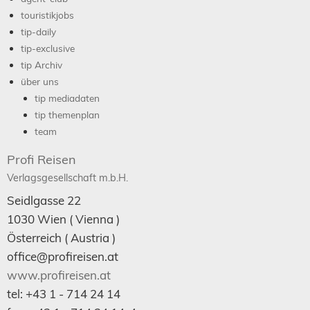
touristikjobs
tip-daily
tip-exclusive
tip Archiv
über uns
tip mediadaten
tip themenplan
team
Profi Reisen
Verlagsgesellschaft m.b.H.
Seidlgasse 22
1030
Wien
( Vienna )
Österreich (
Austria
)
office@profireisen.at
www.profireisen.at
tel:
+43 1 - 714 24 14