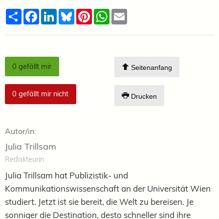
Teilen
Facebook
LinkedIn
Bluesky
Pinterest
WhatsApp
Email
0
gefällt mir
Seitenanfang
0
gefällt mir nicht
Drucken
Autor/in:
Julia Trillsam
Redakteurin
Julia Trillsam hat Publizistik- und
Kommunikationswissenschaft an der Universität Wien
studiert. Jetzt ist sie bereit, die Welt zu bereisen. Je
sonniger die Destination, desto schneller sind ihre