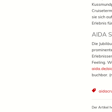
Kussmundp
Cruiseterm
sie sich au
Erlebnis f
AIDA Sp
Die Jubilä
prominente
Erlebnisse
Feeling. W
aida.de/ai
buchbar. (
aidacr
Der Artikel h