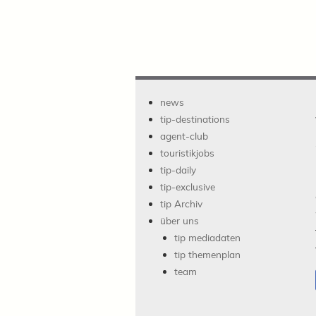
news
tip-destinations
agent-club
touristikjobs
tip-daily
tip-exclusive
tip Archiv
über uns
tip mediadaten
tip themenplan
team