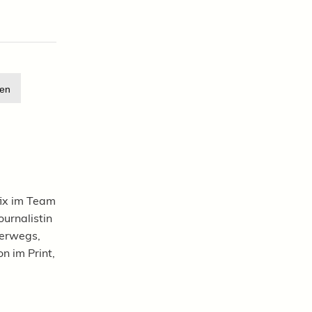
en
ix im Team
ournalistin
nterwegs,
n im Print,