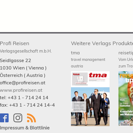
Profi Reisen
Weitere Verlags Produkt
Verlagsgesellschaft m.b.H.
tma
reiset
travel management
Vom Url
Seidlgasse 22
austria
zum Tra
1030
Wien
( Vienna )
Österreich (
Austria
)
office@profireisen.at
www.profireisen.at
tel:
+43 1 - 714 24 14
fax:
+43 1 - 714 24 14-4
Impressum & Blattlinie