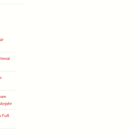
ür
chmal
e:
e am
Vorjahr
u Fuß