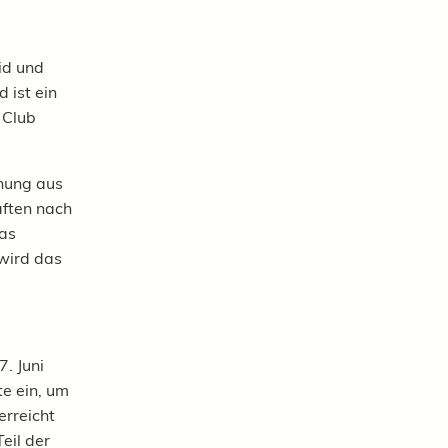
id und
 ist ein
 Club
hung aus
aften nach
pas
wird das
. Juni
te ein, um
erreicht
eil der