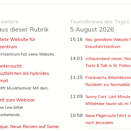
 weitere
Touristiknews des Tages
aus dieser Rubrik
5 August 2026
tete Website für
15:16
Neu gestaltete Website f
tzentrum
Kreuzfahrtzentrum
rtzentrum hat seine Website...
14:03
schauinsland-reisen: No
untersucht
Taste & Talk in St. Pölten
euzfahrten als hybrides
11:25
Frankreichs Atlantikküst
rmat
Rückkehr zur Normalität
ifft Musikfestival: Mit dem...
11:09
Sunny Cars: Last Minut
ädt zum Webinar
Mittelmeer teurer als im 
se Line bittet
arbeitende...
10:58
Neue Pilgerroute führt z
nach Jerusalem
que: Neue Reisen auf Seine