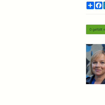
Teilen
F
0
gefällt 