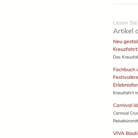
Lesen Sie
Artikel 
Neu gestal
Kreuzfahr
Das Kreuzfah
Fachbuch 
Festivalkr
Erlebnisfo
Kreuzfahrt tr
Carnival l
Carnival Crui
Reisebüromit
VIVA Bouti