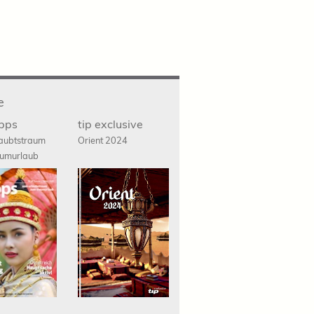
e
ipps
tip exclusive
aubtstraum
Orient 2024
umurlaub