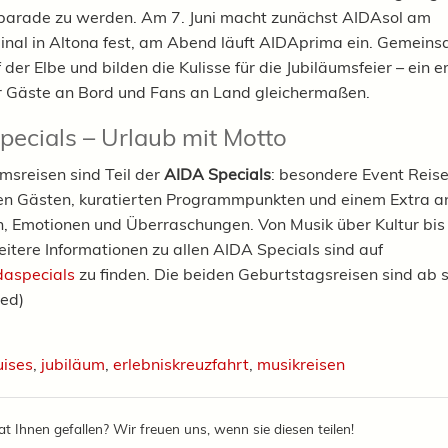
arade zu werden. Am 7. Juni macht zunächst AIDAsol am
inal in Altona fest, am Abend läuft AIDAprima ein. Gemeins
f der Elbe und bilden die Kulisse für die Jubiläumsfeier – ein 
ür Gäste an Bord und Fans an Land gleichermaßen.
ecials – Urlaub mit Motto
umsreisen sind Teil der
AIDA Specials
: besondere Event Reise
n Gästen, kuratierten Programmpunkten und einem Extra a
n, Emotionen und Überraschungen. Von Musik über Kultur bis 
eitere Informationen zu allen AIDA Specials sind auf
daspecials
zu finden. Die beiden Geburtstagsreisen sind ab s
red)
uises
,
jubiläum
,
erlebniskreuzfahrt
,
musikreisen
at Ihnen gefallen? Wir freuen uns, wenn sie diesen teilen!