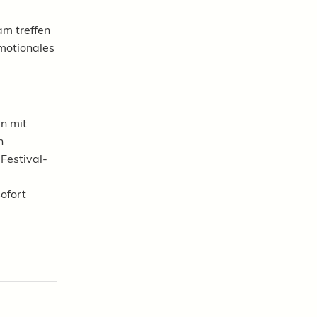
am treffen
emotionales
n mit
n
Festival-
ofort