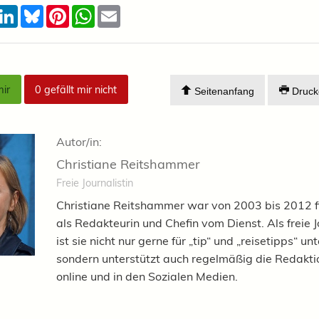
acebook
LinkedIn
Bluesky
Pinterest
WhatsApp
Email
mir
0
gefällt mir nicht
Seitenanfang
Druck
Autor/in:
Christiane Reitshammer
Freie Journalistin
Christiane Reitshammer war von 2003 bis 2012 f
als Redakteurin und Chefin vom Dienst. Als freie J
ist sie nicht nur gerne für „tip“ und „reisetipps“ u
sondern unterstützt auch regelmäßig die Redaktio
online und in den Sozialen Medien.