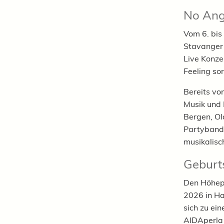
No Ang
Vom 6. bis
Stavanger 
Live Konze
Feeling sor
Bereits vo
Musik und 
Bergen, Ol
Partyband 
musikalisc
Geburt
Den Höhepu
2026 in Ha
sich zu ei
AIDAperla 