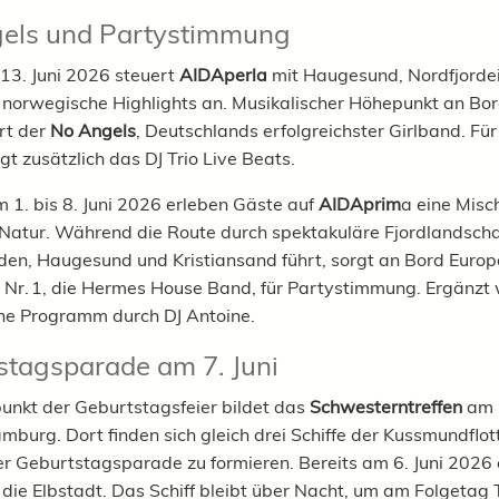
els und Partystimmung
 13. Juni 2026 steuert
AIDAperla
mit Haugesund, Nordfjorde
norwegische Highlights an. Musikalischer Höhepunkt an Bord
rt der
No Angels
, Deutschlands erfolgreichster Girlband. Für
gt zusätzlich das DJ Trio Live Beats.
m 1. bis 8. Juni 2026 erleben Gäste auf
AIDAprim
a eine Misc
Natur. Während die Route durch spektakuläre Fjordlandsch
den, Haugesund und Kristiansand führt, sorgt an Bord Euro
Nr. 1, die Hermes House Band, für Partystimmung. Ergänzt 
he Programm durch DJ Antoine.
stagsparade am 7. Juni
nkt der Geburtstagsfeier bildet das
Schwesterntreffen
am 7
mburg. Dort finden sich gleich drei Schiffe der Kussmundflot
ner Geburtstagsparade zu formieren. Bereits am 6. Juni 2026 
die Elbstadt. Das Schiff bleibt über Nacht, um am Folgetag T