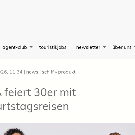
agent-club
touristikjobs
newsletter
über uns
026, 11:34
|
news
|
schiff
»
produkt
 feiert 30er mit
rtstagsreisen