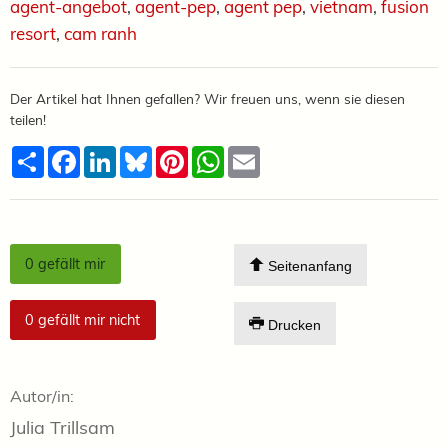
agent-angebot
,
agent-pep
,
agent pep
,
vietnam
,
fusion
resort
,
cam ranh
Der Artikel hat Ihnen gefallen? Wir freuen uns, wenn sie diesen
teilen!
Teilen
Facebook
LinkedIn
Bluesky
Pinterest
WhatsApp
Email
0
gefällt mir
Seitenanfang
0
gefällt mir nicht
Drucken
Autor/in:
Julia Trillsam