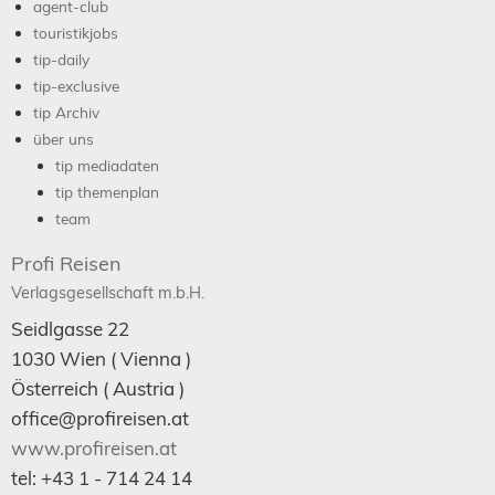
agent-club
touristikjobs
tip-daily
tip-exclusive
tip Archiv
über uns
tip mediadaten
tip themenplan
team
Profi Reisen
Verlagsgesellschaft m.b.H.
Seidlgasse 22
1030
Wien
( Vienna )
Österreich (
Austria
)
office@profireisen.at
www.profireisen.at
tel:
+43 1 - 714 24 14