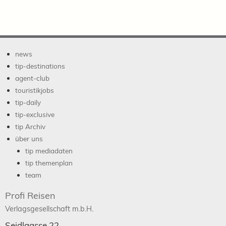
news
tip-destinations
agent-club
touristikjobs
tip-daily
tip-exclusive
tip Archiv
über uns
tip mediadaten
tip themenplan
team
Profi Reisen
Verlagsgesellschaft m.b.H.
Seidlgasse 22