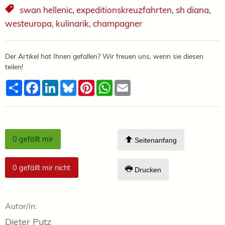
swan hellenic
,
expeditionskreuzfahrten
,
sh diana
,
westeuropa
,
kulinarik
,
champagner
Der Artikel hat Ihnen gefallen? Wir freuen uns, wenn sie diesen
teilen!
Teilen
Facebook
LinkedIn
Bluesky
Pinterest
WhatsApp
Email
0
gefällt mir
Seitenanfang
0
gefällt mir nicht
Drucken
Autor/in:
Dieter Putz