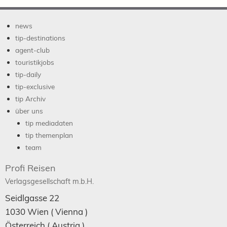
news
tip-destinations
agent-club
touristikjobs
tip-daily
tip-exclusive
tip Archiv
über uns
tip mediadaten
tip themenplan
team
Profi Reisen
Verlagsgesellschaft m.b.H.
Seidlgasse 22
1030
Wien
( Vienna )
Österreich (
Austria
)