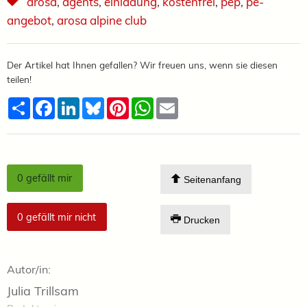
arosa
,
agents
,
einladung
,
kostenfrei
,
pep
,
pe-
angebot
,
arosa alpine club
Der Artikel hat Ihnen gefallen? Wir freuen uns, wenn sie diesen
teilen!
Teilen
Facebook
LinkedIn
Bluesky
Pinterest
WhatsApp
Email
0
gefällt mir
Seitenanfang
0
gefällt mir nicht
Drucken
Autor/in:
Julia Trillsam