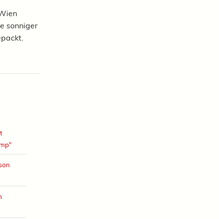
 Wien
 Je sonniger
epackt.
t
amp"
ison
h