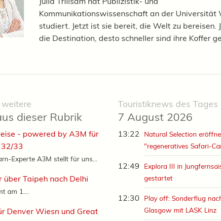
Julia Trillsam hat Publizistik- und
Kommunikationswissenschaft an der Universität
studiert. Jetzt ist sie bereit, die Welt zu bereisen.
die Destination, desto schneller sind ihre Koffer g
 weitere
Touristiknews des Tages
aus dieser Rubrik
7 August 2026
eise - powered by A3M für
13:22
Natural Selection eröffne
 32/33
"regeneratives Safari-C
rn-Experte A3M stellt für uns...
12:49
Explora III in Jungfernsa
r über Taipeh nach Delhi
gestartet
t am 1....
12:30
Play off: Sonderflug nac
Glasgow mit LASK Linz
ür Denver Wiesn und Great