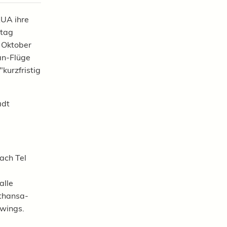
AUA ihre
stag
e Oktober
ran-Flüge
urzfristig
adt
ach Tel
alle
fthansa-
owings.