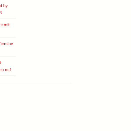
d by
3
e mit
Termine
t
eu auf