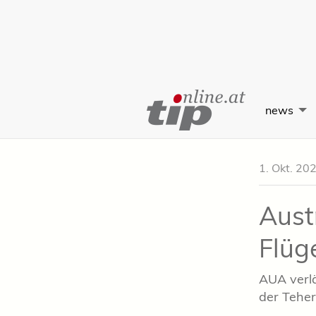
Skip
to
news
Content
1. Okt. 20
Austr
Flüg
AUA verlä
der Teher