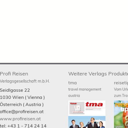
Profi Reisen
Weitere Verlags Produkt
Verlagsgesellschaft m.b.H.
tma
reiset
travel management
Vom Url
Seidlgasse 22
austria
zum Tra
1030
Wien
( Vienna )
Österreich (
Austria
)
office@profireisen.at
www.profireisen.at
tel:
+43 1 - 714 24 14