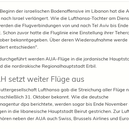
eginn der israelischen Bodenoffensive im Libanon hat die 
 nach Israel verlängert. Wie die Lufthansa-Tochter am Dien
 werden die Flugverbindungen von und nach Tel Aviv bis End
 Schon zuvor hatte die Fluglinie eine Einstellung ihrer Tehe
tober bekanntgegeben. Über deren Wiederaufnahme werde "k
ert entschieden".
durchgeführt werden AUA-Flüge in die jordanische Hauptst
die nordirakische Regionalhauptstadt Erbil.
H setzt weiter Flüge aus
uttergesellschaft Lufthansa gab die Streichung aller Flüge n
inschließlich 31. Oktober bekannt. Wie die deutsche
nagentur dpa berichtete, werden sogar bis Ende November 
en in die libanesische Hauptstadt Beirut gestrichen. Zur Lu
ören neben der AUA auch Swiss, Brussels Airlines und Eur
)