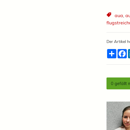
aua
,
au
flugstreic
Der Artikel h
Teilen
F
0
gefällt 