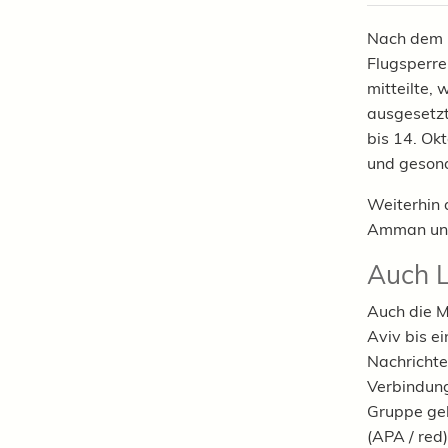
Nach dem B
Flugsperre
mitteilte,
ausgesetzt.
bis 14. Ok
und gesond
Weiterhin 
Amman und 
Auch L
Auch die M
Aviv bis e
Nachrichte
Verbindung
Gruppe geh
(APA / red