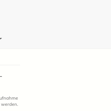
-
raufnahme
" werden.