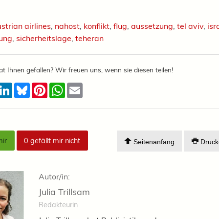
strian airlines
,
nahost
,
konflikt
,
flug
,
aussetzung
,
tel aviv
,
isr
hung
,
sicherheitslage
,
teheran
at Ihnen gefallen? Wir freuen uns, wenn sie diesen teilen!
acebook
LinkedIn
Bluesky
Pinterest
WhatsApp
Email
mir
0
gefällt mir nicht
Seitenanfang
Druck
Autor/in:
Julia Trillsam
Redakteurin