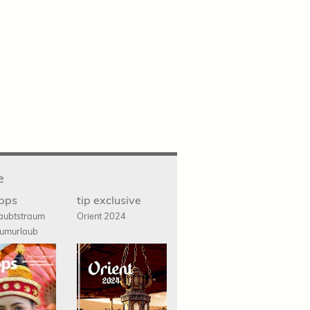
e
ipps
tip exclusive
aubtstraum
Orient 2024
umurlaub