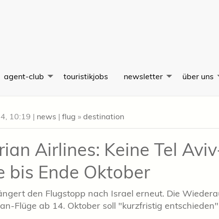
agent-club
touristikjobs
newsletter
über uns
24, 10:19
|
news
|
flug
»
destination
ian Airlines: Keine Tel Aviv
e bis Ende Oktober
ngert den Flugstopp nach Israel erneut. Die Wiede
an-Flüge ab 14. Oktober soll "kurzfristig entschieden