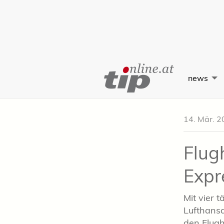
Skip
to
news
Content
14. Mär. 2
Flug
Expr
Mit vier 
Lufthans
den Flug