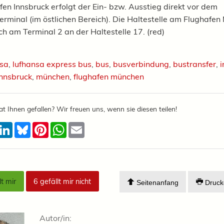
en Innsbruck erfolgt der Ein- bzw. Ausstieg direkt vor dem
erminal (im östlichen Bereich). Die Haltestelle am Flughafe
ich am Terminal 2 an der Haltestelle 17. (red)
nsa
,
lufhansa express bus
,
bus
,
busverbindung
,
bustransfer
,
i
innsbruck
,
münchen
,
flughafen münchen
at Ihnen gefallen? Wir freuen uns, wenn sie diesen teilen!
acebook
LinkedIn
Bluesky
Pinterest
WhatsApp
Email
lt mir
6
gefällt mir nicht
Seitenanfang
Druck
Autor/in: