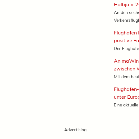
Halbjahr 
An den sechs
Verkehrsflugh
Flughafen 
positive E
Der Flughafen
AnimaWing
zwischen 
Mit dem heuti
Flughafen
unter Euro
Eine aktuell
Advertising