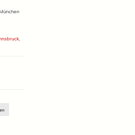
n München
nnsbruck
,
en