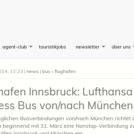
agent-club
touristikjobs
newsletter
über uns
024, 12:23
|
news
|
bus
»
flughafen
hafen Innsbruck: Lufthansa
ess Bus von/nach München
täglichen Busverbindungen von/nach München richtet 
a beginnend mit 31. März eine Nonstop-Verbindung 
häfen Innsbruck und München ein.