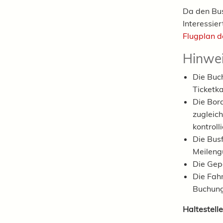
Da den Bu
Interessie
Flugplan d
Hinwei
Die Buch
Ticketka
Die Bord
zugleich
kontrolli
Die Bus
Meilengu
Die Gep
Die Fahr
Buchung
Haltestell