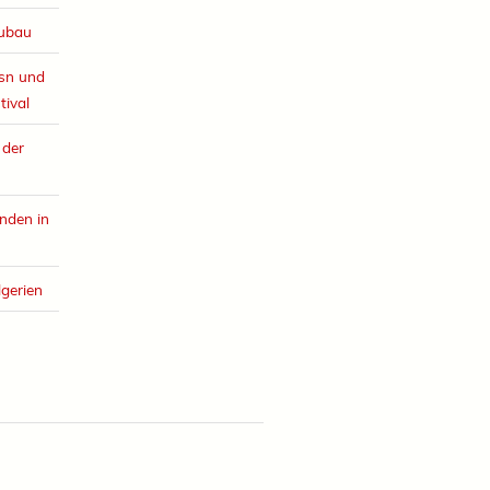
eubau
esn und
tival
 der
nden in
lgerien