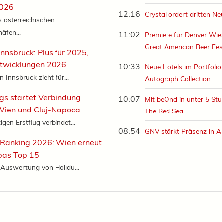
2026
12:16
Crystal ordert dritten N
 österreichischen
äfen...
11:02
Premiere für Denver Wi
Great American Beer Fes
Innsbruck: Plus für 2025,
ntwicklungen 2026
10:33
Neue Hotels im Portfolio
 Innsbruck zieht für...
Autograph Collection
s startet Verbindung
10:07
Mit beOnd in unter 5 Stu
Wien und Cluj-Napoca
The Red Sea
gen Erstflug verbindet...
08:54
GNV stärkt Präsenz in A
-Ranking 2026: Wien erneut
pas Top 15
e Auswertung von Holidu...