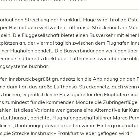
orläufigen Streichung der Frankfurt-Flüge wird Tirol ab Oste
per Bus mit dem weltweiten Lufthansa-Streckennetz in Mü
sein. Die Fluggesellschaft bietet einen Busverkehr mit einer
zplätzen an, der viermal täglich zwischen dem Flughafen Inn
er Flughafen pendelt. Die Busverbindungen verfügen über 
 und sind bereits direkt über Lufthansa sowie über die übli
ungssysteme buchbar.
fen Innsbruck begrüßt grundsätzlich die Anbindung an den 
d damit an das große Lufthansa-Streckennetz, auch wenn 
s buchen, eigentlich keine Passagiere für den Flughafen sind
uns zumindest für die kommenden Monate die Zubringerflüge
fehlen, ist diese Variante wenigstens eine Alternative für Ku
 Lufthansa“, berichtet Flughafengeschäftsführer Marco Per
leich: „Unabhängig davon arbeiten wir im Hintergrund natürl
s die Strecke Innsbruck - Frankfurt wieder geflogen wird.“