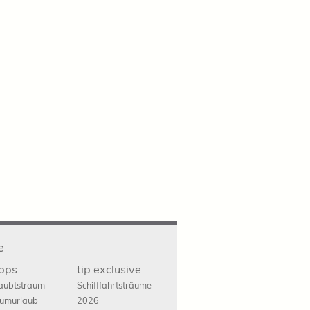
e
ipps
tip exclusive
aubtstraum
Schifffahrts
träume
umurlaub
2026