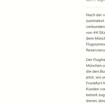
Nach der v
zumindest 
verbunden 
von 44 Sit
dem Münchn
Flugnummer
Reservier
Der Flugha
München un
die den Bu
jetzt, wo 
Frankfurt 
Kunden von
betont zug
daran, das