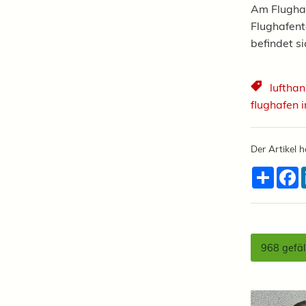
Am Flughaf
Flughafent
befindet s
luftha
flughafen 
Der Artikel h
Teilen
F
968
gefäl