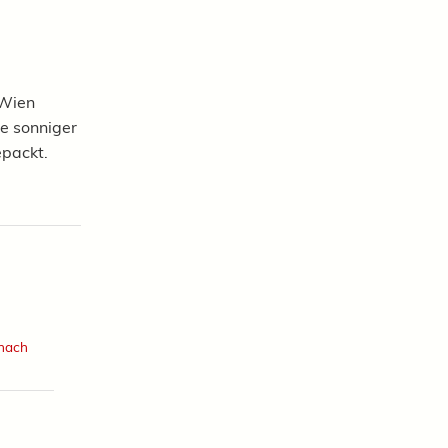
 Wien
 Je sonniger
epackt.
 nach