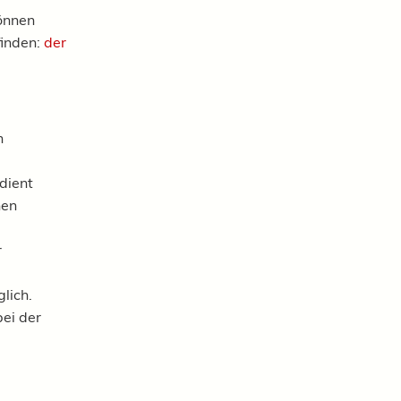
önnen
finden:
der
n
dient
nen
r
glich.
bei der