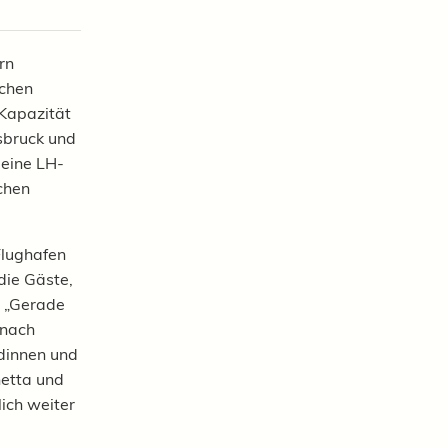
rn
nchen
 Kapazität
sbruck und
eine LH-
chen
Flughafen
die Gäste,
. „Gerade
 nach
ndinnen und
netta und
ich weiter