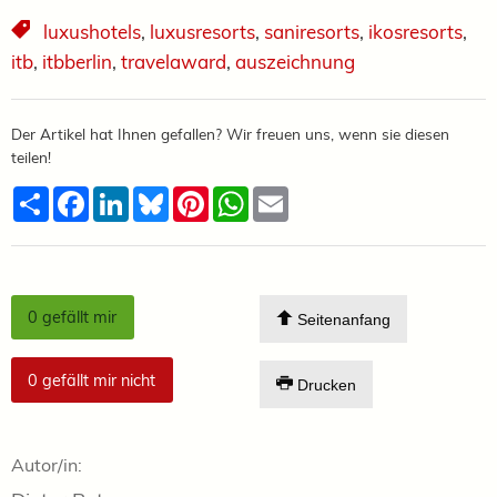
luxushotels
,
luxusresorts
,
saniresorts
,
ikosresorts
,
itb
,
itbberlin
,
travelaward
,
auszeichnung
Der Artikel hat Ihnen gefallen? Wir freuen uns, wenn sie diesen
teilen!
Teilen
Facebook
LinkedIn
Bluesky
Pinterest
WhatsApp
Email
0
gefällt mir
Seitenanfang
0
gefällt mir nicht
Drucken
Autor/in: