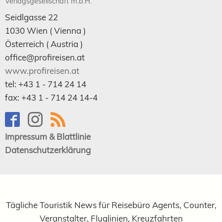
Verlagsgesellschaft m.b.H.
Seidlgasse 22
1030
Wien
( Vienna )
Österreich (
Austria
)
office@profireisen.at
www.profireisen.at
tel:
+43 1 - 714 24 14
fax:
+43 1 - 714 24 14-4
Impressum & Blattlinie
Datenschutzerklärung
Tägliche Touristik News für Reisebüro Agents, Counter,
Veranstalter, Fluglinien, Kreuzfahrten