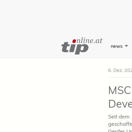
Skip
to
news
Content
6. Dez. 20
MSC 
Deve
Seit dem 
geschaffe
Genfer U