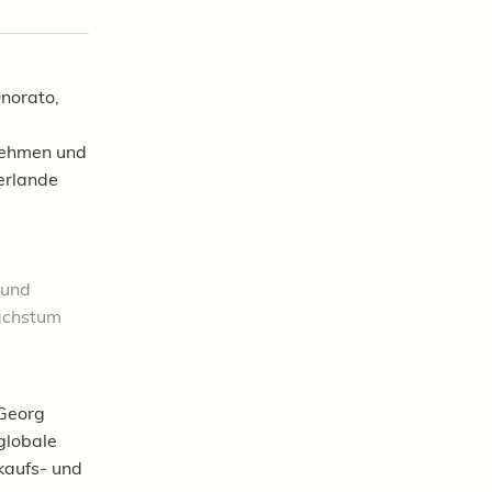
Onorato,
nnehmen und
erlande
 und
Wachstum
 Georg
globale
rkaufs- und