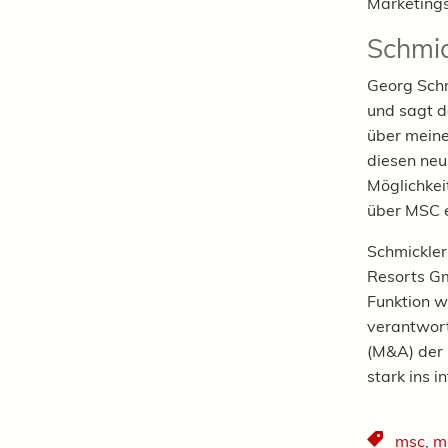
Marketings
Schmi
Georg Schm
und sagt d
über meine
diesen neu
Möglichkei
über MSC e
Schmickler
Resorts Gm
Funktion w
verantwort
(M&A) der 
stark ins 
msc
,
m