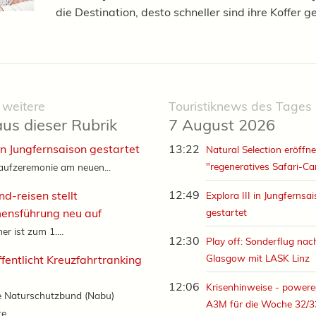
die Destination, desto schneller sind ihre Koffer g
 weitere
Touristiknews des Tages
aus dieser Rubrik
7 August 2026
 in Jungfernsaison gestartet
13:22
Natural Selection eröffne
"regeneratives Safari-C
aufzeremonie am neuen...
12:49
d-reisen stellt
Explora III in Jungfernsa
ensführung neu auf
gestartet
r ist zum 1....
12:30
Play off: Sonderflug nac
Glasgow mit LASK Linz
fentlicht Kreuzfahrtranking
12:06
Krisenhinweise - powere
e Naturschutzbund (Nabu)
A3M für die Woche 32/3
e...