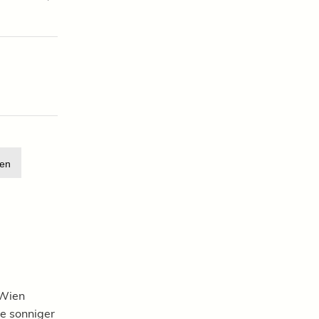
en
 Wien
 Je sonniger