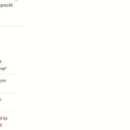
epackt.
t
amp"
ison
h
d by
3