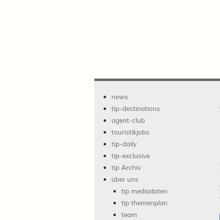
news
tip-destinations
agent-club
touristikjobs
tip-daily
tip-exclusive
tip Archiv
über uns
tip mediadaten
tip themenplan
team