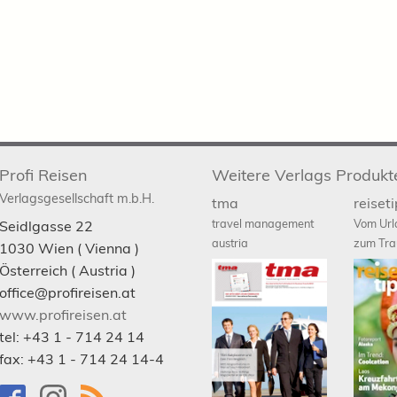
Profi Reisen
Weitere Verlags Produkt
Verlagsgesellschaft m.b.H.
tma
reiset
travel management
Vom Url
Seidlgasse 22
austria
zum Tra
1030
Wien
( Vienna )
Österreich (
Austria
)
office@profireisen.at
www.profireisen.at
tel:
+43 1 - 714 24 14
fax:
+43 1 - 714 24 14-4