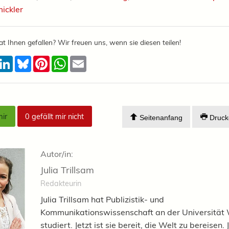
ickler
at Ihnen gefallen? Wir freuen uns, wenn sie diesen teilen!
acebook
LinkedIn
Bluesky
Pinterest
WhatsApp
Email
mir
0
gefällt mir nicht
Seitenanfang
Druck
Autor/in:
Julia Trillsam
Redakteurin
Julia Trillsam hat Publizistik- und
Kommunikationswissenschaft an der Universität
studiert. Jetzt ist sie bereit, die Welt zu bereisen.