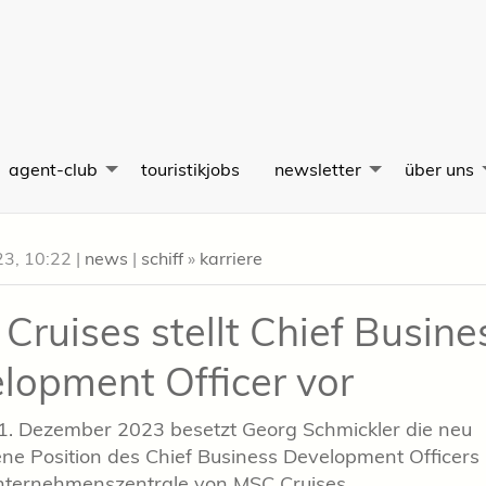
agent-club
touristikjobs
newsletter
über uns
23, 10:22
|
news
|
schiff
»
karriere
Cruises stellt Chief Busine
lopment Officer vor
1. Dezember 2023 besetzt Georg Schmickler die neu
ne Position des Chief Business Development Officers 
nternehmenszentrale von MSC Cruises.