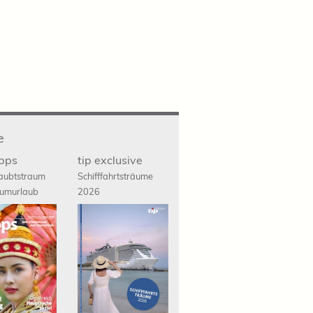
e
ipps
tip exclusive
aubtstraum
Schifffahrts
träume
umurlaub
2026