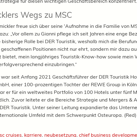
trategie für diesen wichtigen Geschäftsbereich konzentriert
cklers Wegs zu MSC
ickler freue sich über seine 'Aufnahme in die Familie von M
azu: „Vor allem zu Gianni pflege ich seit Jahren eine enge Be
 bisherige Rolle bei DER Touristik, weshalb mich die Berufun
 geschaffenen Positionen nicht nur ehrt, sondern mir dazu au
t bietet, mein langjähriges Touristik-Know-how sowie mein
rfolgversprechend einzubringen.“
 war seit Anfang 2021 Geschäftsführer der DER Touristik Ho
bH, einer 100-prozentigen Tochter der REWE Group in Köln. 
ar er für ein weltweites Portfolio von 100 Hotels unter fünf 
lich. Zuvor leitete er die Bereiche Strategie und Mergers & A
DER Touristik. Unter seiner Leitung expandierte das Unter
internationale Umfeld mit dem Schwerpunkt Osteuropa. (Red
sc cruises
,
karriere
,
neubesetzung
,
chief business developmen