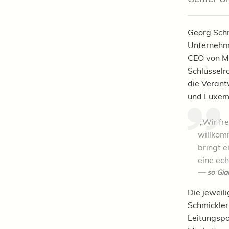
Georg Schm
Unternehme
CEO von MS
Schlüsselr
die Verant
und Luxem
„Wir fr
willkomm
bringt 
eine ech
so
Gia
Die jeweil
Schmickler
Leitungspo