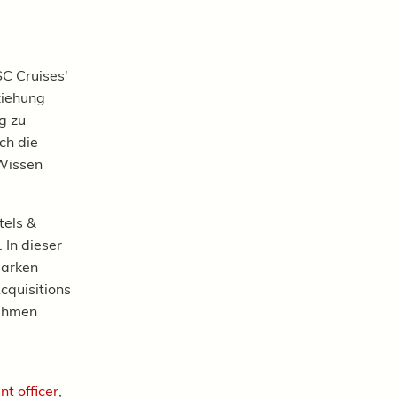
.
SC Cruises'
ziehung
g zu
ch die
 Wissen
tels &
In dieser
Marken
cquisitions
nehmen
)
t officer
,