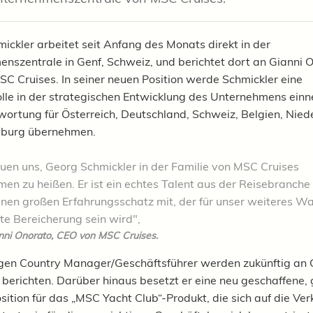
ickler arbeitet seit Anfang des Monats direkt in der
nszentrale in Genf, Schweiz, und berichtet dort an Gianni 
C Cruises. In seiner neuen Position werde Schmickler eine
olle in der strategischen Entwicklung des Unternehmens ei
wortung für Österreich, Deutschland, Schweiz, Belgien, Nied
burg übernehmen.
euen uns, Georg Schmickler in der Familie von MSC Cruises
en zu heißen. Er ist ein echtes Talent aus der Reisebranche
einen großen Erfahrungsschatz mit, der für unser weiteres 
te Bereicherung sein wird",
nni Onorato, CEO von MSC Cruises.
igen Country Manager/Geschäftsführer werden zukünftig an
 berichten. Darüber hinaus besetzt er eine neu geschaffene, 
sition für das „MSC Yacht Club“-Produkt, die sich auf die Ve