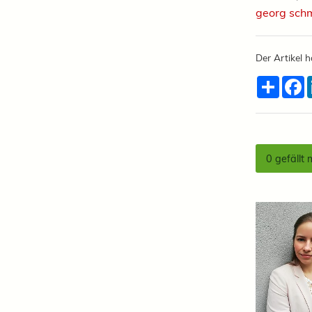
georg schm
Der Artikel h
Teilen
F
0
gefällt 