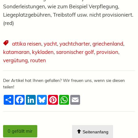
Sonderleistungen, wie zum Beispiel Verpflegung,
Liegeplatzgebühren, Treibstoff usw. nicht provisioniert.
(red)
attika reisen
,
yacht
,
yachtcharter
,
griechenland
,
katamaran
,
kykladen
,
saronischer golf
,
provision
,
vergütung
,
routen
Der Artikel hat Ihnen gefallen? Wir freuen uns, wenn sie diesen
teilen!
Teilen
Facebook
LinkedIn
Bluesky
Pinterest
WhatsApp
Email
0
gefällt mir
Seitenanfang