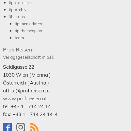
tip-exclusive
tip Archiv
über uns
tip mediadaten
tip themenplan
team
Profi Reisen
Verlagsgesellschaft m.b.H.
Seidlgasse 22
1030
Wien
( Vienna )
Österreich (
Austria
)
office@profireisen.at
www.profireisen.at
tel:
+43 1 - 714 24 14
fax:
+43 1 - 714 24 14-4