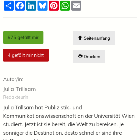
Teilen
Facebook
LinkedIn
Bluesky
Pinterest
WhatsApp
Email
975
gefällt mir
Seitenanfang
4
gefällt mir nicht
Drucken
Autor/in:
Julia Trillsam
Redakteurin
Julia Trillsam hat Publizistik- und
Kommunikationswissenschaft an der Universität Wien
studiert. Jetzt ist sie bereit, die Welt zu bereisen. Je
sonniger die Destination, desto schneller sind ihre