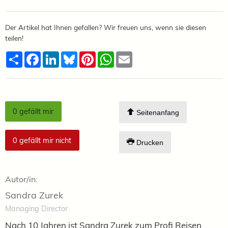
Der Artikel hat Ihnen gefallen? Wir freuen uns, wenn sie diesen
teilen!
Teilen
Facebook
LinkedIn
Bluesky
Pinterest
WhatsApp
Email
0
gefällt mir
Seitenanfang
0
gefällt mir nicht
Drucken
Autor/in:
Sandra Zurek
Managing Director
Nach 10 Jahren ist Sandra Zurek zum Profi Reisen