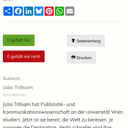
Teilen
Facebook
LinkedIn
Bluesky
Pinterest
WhatsApp
Email
0
gefällt mir
Seitenanfang
0
gefällt mir nicht
Drucken
Autor/in:
Julia Trillsam
Redakteurin
Julia Trillsam hat Publizistik- und
Kommunikationswissenschaft an der Universität Wien
studiert. Jetzt ist sie bereit, die Welt zu bereisen. Je
sonniger die Destination, desto schneller sind ihre