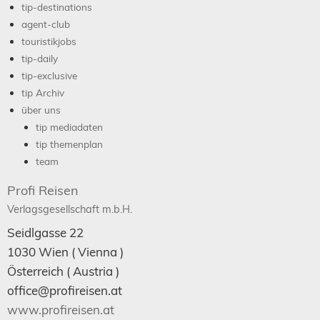
tip-destinations
agent-club
touristikjobs
tip-daily
tip-exclusive
tip Archiv
über uns
tip mediadaten
tip themenplan
team
Profi Reisen
Verlagsgesellschaft m.b.H.
Seidlgasse 22
1030
Wien
( Vienna )
Österreich (
Austria
)
office@profireisen.at
www.profireisen.at