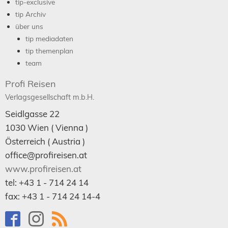
tip-exclusive
tip Archiv
über uns
tip mediadaten
tip themenplan
team
Profi Reisen
Verlagsgesellschaft m.b.H.
Seidlgasse 22
1030
Wien
( Vienna )
Österreich (
Austria
)
office@profireisen.at
www.profireisen.at
tel:
+43 1 - 714 24 14
fax:
+43 1 - 714 24 14-4