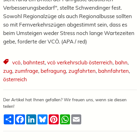
Verbesserungsbedarf", stellte Schwendinger fest.
Sowohl Regionalzüge als auch Regionalbusse sollten
so mit Fernverkehrszügen abgestimmt sein, dass es
beim Umsteigen weder Stress noch lange Wartezeiten
gebe, forderte der VCÖ. (APA / red)
vcö
,
bahntest
,
vcö verkehrsclub österreich
,
bahn
,
zug
,
zumfrage
,
befragung
,
zugfahrten
,
bahnfahrten
,
österreich
Der Artikel hat Ihnen gefallen? Wir freuen uns, wenn sie diesen
teilen!
Teilen
Facebook
LinkedIn
Bluesky
Pinterest
WhatsApp
Email