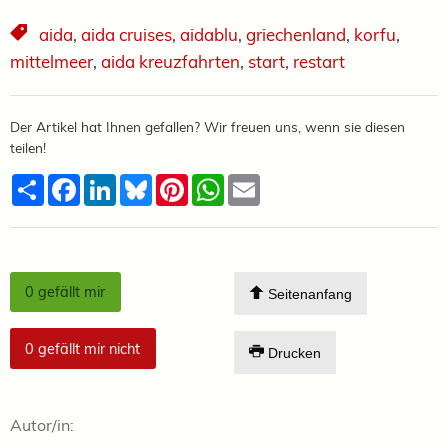
aida
,
aida cruises
,
aidablu
,
griechenland
,
korfu
,
mittelmeer
,
aida kreuzfahrten
,
start
,
restart
Der Artikel hat Ihnen gefallen? Wir freuen uns, wenn sie diesen
teilen!
Teilen
Facebook
LinkedIn
Bluesky
Pinterest
WhatsApp
Email
0
gefällt mir
Seitenanfang
0
gefällt mir nicht
Drucken
Autor/in: