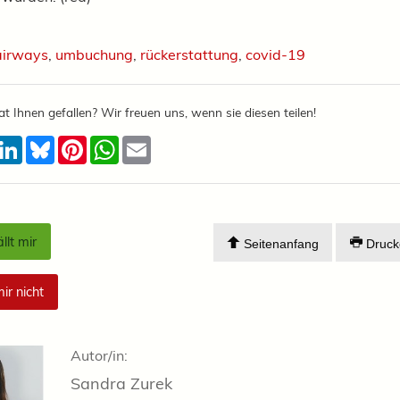
airways
,
umbuchung
,
rückerstattung
,
covid-19
at Ihnen gefallen? Wir freuen uns, wenn sie diesen teilen!
acebook
LinkedIn
Bluesky
Pinterest
WhatsApp
Email
llt mir
Seitenanfang
Druck
mir nicht
Autor/in:
Sandra Zurek