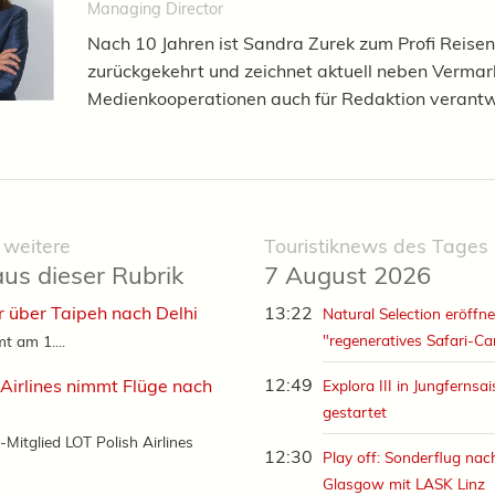
Managing Director
Nach 10 Jahren ist Sandra Zurek zum Profi Reisen
zurückgekehrt und zeichnet aktuell neben Verma
Medienkooperationen auch für Redaktion verantw
 weitere
Touristiknews des Tages
aus dieser Rubrik
7 August 2026
r über Taipeh nach Delhi
13:22
Natural Selection eröffne
"regeneratives Safari-C
t am 1....
12:49
 Airlines nimmt Flüge nach
Explora III in Jungfernsa
gestartet
-Mitglied LOT Polish Airlines
12:30
Play off: Sonderflug nac
Glasgow mit LASK Linz