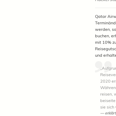
Qatar Airw
Terminände
werden, so
buchen, er
mit 10% zu
Reisegutsc
und erhalt
„Aufgru
Reiseve
2020 er
Während
reisen,
beiseite
sie sich
erklär