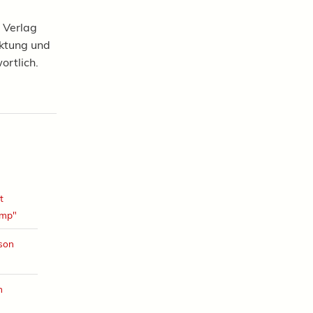
 Verlag
rktung und
ortlich.
t
amp"
ison
h