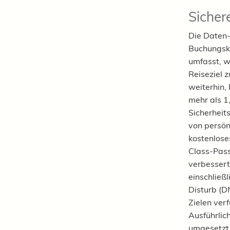
Sicher
Die
Daten-
Buchungsk
umfasst, w
Reiseziel 
weiterhin,
mehr als 1
Sicherheit
von persön
kostenlose
Class-Pass
verbessert
einschließ
Disturb (D
Zielen ver
Ausführlic
umgesetzt 