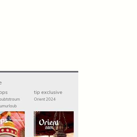
e
ipps
tip exclusive
aubtstraum
Orient 2024
umurlaub