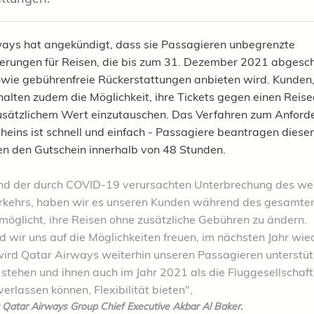
ays hat angekündigt, dass sie Passagieren unbegrenzte
rungen für Reisen, die bis zum 31. Dezember 2021 abgesc
wie gebührenfreie Rückerstattungen anbieten wird.
Kunden,
halten zudem die Möglichkeit, ihre Tickets gegen einen Reis
sätzlichem Wert einzutauschen. Das Verfahren zum Anforde
heins ist schnell und einfach - Passagiere beantragen diesen
en den Gutschein innerhalb von 48 Stunden.
nd der durch COVID-19 verursachten Unterbrechung des we
rkehrs, haben wir es unseren Kunden während des gesamten
möglicht, ihre Reisen ohne zusätzliche Gebühren zu ändern.
 wir uns auf die Möglichkeiten freuen, im nächsten Jahr wie
 wird Qatar Airways weiterhin unseren Passagieren unterstü
 stehen und ihnen auch im Jahr 2021 als die Fluggesellschaft,
 verlassen können, Flexibilität bieten",
t
Qatar Airways Group Chief Executive Akbar Al Baker.