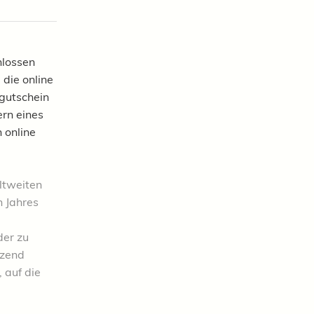
hlossen
 die online
egutschein
rn eines
 online
ltweiten
 Jahres
der zu
tzend
 auf die