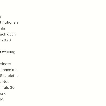
n
tinationen
 ihr
sich auch
rz 2020
tstellung
siness-
können die
itz bietet,
o Not
hr als 30
ork.
IA