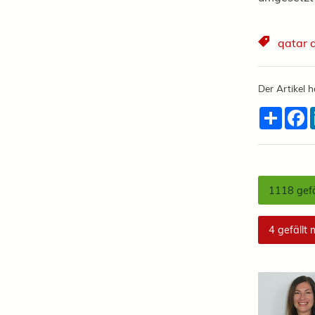
qatar 
Der Artikel h
Teilen
F
1118
gefä
4
gefällt 