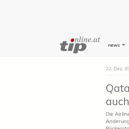
Skip
to
news
Content
22. Dez. 2
Qata
auch
Die Airli
Änderunge
Rückersta