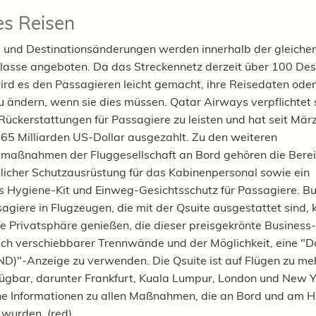
es Reisen
 und Destinationsänderungen werden innerhalb der gleiche
lasse angeboten.
Da das Streckennetz derzeit über 100 Des
ird es den Passagieren leicht gemacht, ihre Reisedaten oder
zu ändern, wenn sie dies müssen. Qatar Airways verpflichtet 
 Rückerstattungen für Passagiere zu leisten und hat seit Mä
,65 Milliarden US-Dollar ausgezahlt. Zu den weiteren
smaßnahmen der Fluggesellschaft an Bord gehören die Berei
licher Schutzausrüstung für das Kabinenpersonal sowie ein
s Hygiene-Kit und Einweg-Gesichtsschutz für Passagiere. Bu
agiere in Flugzeugen, die mit der Qsuite ausgestattet sind, 
e Privatsphäre genießen, die dieser preisgekrönte Business-S
lich verschiebbarer Trennwände und der Möglichkeit, eine "D
ND)"-Anzeige zu verwenden. Die Qsuite ist auf Flügen zu me
fügbar, darunter Frankfurt, Kuala Lumpur, London und New Y
he Informationen zu allen Maßnahmen, die an Bord und am H
wurden. (red)