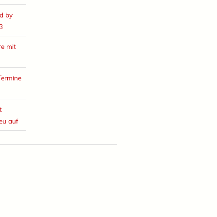
d by
3
e mit
Termine
t
eu auf