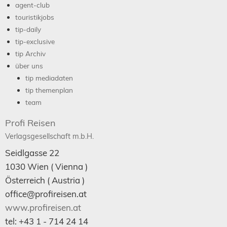
agent-club
touristikjobs
tip-daily
tip-exclusive
tip Archiv
über uns
tip mediadaten
tip themenplan
team
Profi Reisen
Verlagsgesellschaft m.b.H.
Seidlgasse 22
1030
Wien
( Vienna )
Österreich (
Austria
)
office@profireisen.at
www.profireisen.at
tel:
+43 1 - 714 24 14