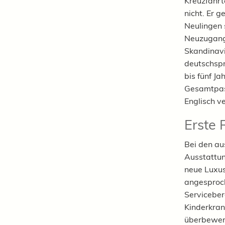
Kreuzfahrt
nicht. Er 
Neulingen 
Neuzugang 
Skandinavie
deutschspr
bis fünf J
Gesamtpass
Englisch v
Erste 
Bei den au
Ausstattun
neue Luxus
angesproch
Servicebere
Kinderkran
überbewert