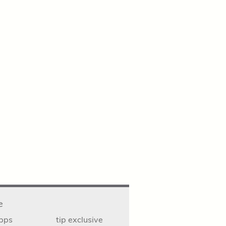
e
ipps
tip exclusive