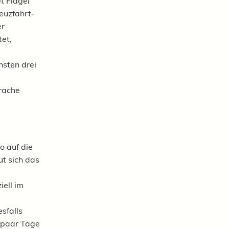
t Flägel
euzfahrt-
er
et,
sten drei
rache
o auf die
ut sich das
ell im
sfalls
 paar Tage