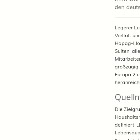
den deut
Legerer Lux
Vielfalt u
Hapag-Lloy
Suiten, al
Mitarbeite
großzügig 
Europa 2 e
heranreiche
Quell
Die Zielgr
Haushaltsn
definiert. 
Lebensqual