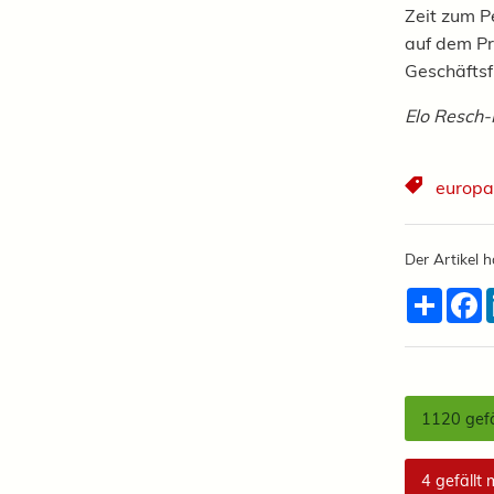
Zeit zum P
auf dem Pr
Geschäftsf
Elo Resch-
europa
Der Artikel h
Teilen
F
1120
gefä
4
gefällt 