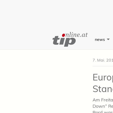
Skip
to
news
Content
7. Mai. 20
Euro
Stan
Am Freita
Down“ Re
Bord ware