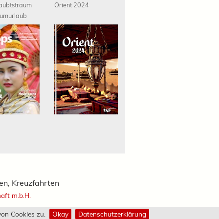
aubtstraum
Orient 2024
umurlaub
ien, Kreuzfahrten
haft m.b.H.
on Cookies zu.
Okay
Datenschutzerklärung