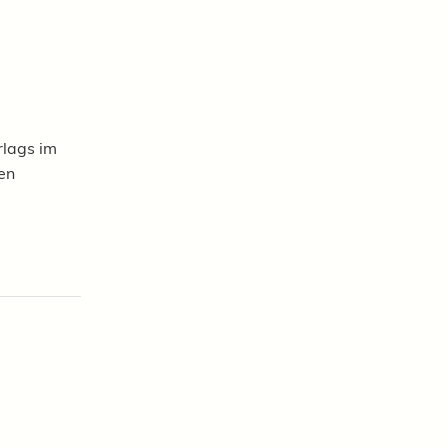
rlags im
en