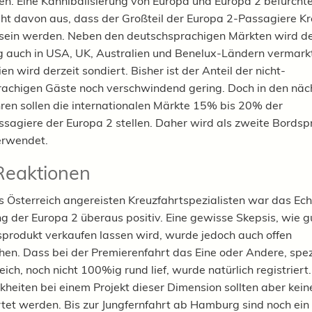
en. Eine Kannibalisierung von Europa und Europa 2 befürchte
geht davon aus, dass der Großteil der Europa 2-Passagiere Kr
sein werden. Neben den deutschsprachigen Märkten wird d
auch in USA, UK, Australien und Benelux-Ländern vermarkt
n wird derzeit sondiert. Bisher ist der Anteil der nicht-
achigen Gäste noch verschwindend gering. Doch in den näch
ahren sollen die internationalen Märkte 15% bis 20% der
agiere der Europa 2 stellen. Daher wird als zweite Bordsp
erwendet.
Reaktionen
s Österreich angereisten Kreuzfahrtspezialisten war das Ech
g der Europa 2 überaus positiv. Eine gewisse Skepsis, wie g
produkt verkaufen lassen wird, wurde jedoch auch offen
en. Dass bei der Premierenfahrt das Eine oder Andere, spezi
ich, noch nicht 100%ig rund lief, wurde natürlich registriert.
kheiten bei einem Projekt dieser Dimension sollten aber keine
et werden. Bis zur Jungfernfahrt ab Hamburg sind noch ein