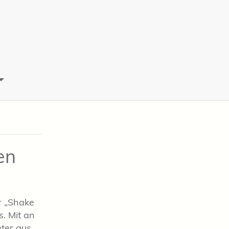
en
r „Shake
. Mit an
ter aus