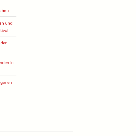
eubau
esn und
tival
 der
nden in
lgerien