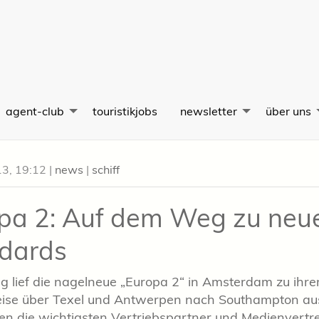
agent-club
touristikjobs
newsletter
über uns
13, 19:12
|
news
|
schiff
pa 2: Auf dem Weg zu neu
dards
g lief die nagelneue „Europa 2“ in Amsterdam zu ihre
ise über Texel und Antwerpen nach Southampton aus
n die wichtigsten Vertriebspartner und Medienvertre