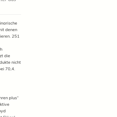
linarische
mit denen
ieren. 251
ch
zt die
dukte nicht
ei 70,4.
ren plus“
ktive
oyd