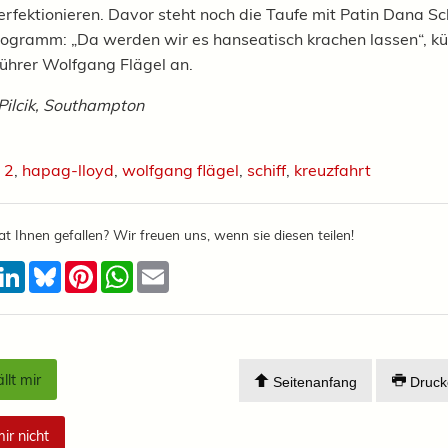
erfektionieren. Davor steht noch die Taufe mit Patin Dana S
ogramm: „Da werden wir es hanseatisch krachen lassen“, kü
ührer Wolfgang Flägel an.
Pilcik, Southampton
 2
,
hapag-lloyd
,
wolfgang flägel
,
schiff
,
kreuzfahrt
at Ihnen gefallen? Wir freuen uns, wenn sie diesen teilen!
acebook
LinkedIn
Bluesky
Pinterest
WhatsApp
Email
llt mir
Seitenanfang
Druck
mir nicht