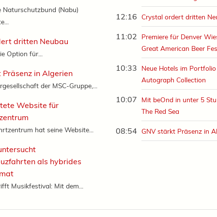
e Naturschutzbund (Nabu)
12:16
Crystal ordert dritten N
e...
11:02
Premiere für Denver Wi
dert dritten Neubau
Great American Beer Fes
ie Option für...
10:33
Neue Hotels im Portfolio
 Präsenz in Algerien
Autograph Collection
rgesellschaft der MSC-Gruppe,...
10:07
Mit beOnd in unter 5 Stu
tete Website für
The Red Sea
tzentrum
rtzentrum hat seine Website...
08:54
GNV stärkt Präsenz in A
untersucht
euzfahrten als hybrides
rmat
ifft Musikfestival: Mit dem...