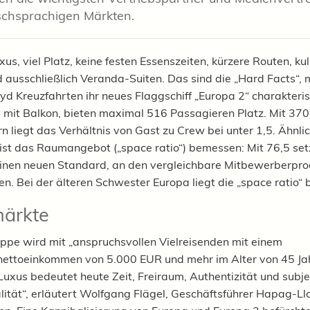
schsprachigen Märkten.
us, viel Platz, keine festen Essenszeiten, kürzere Routen, ku
nd ausschließlich Veranda-Suiten. Das sind die „Hard Facts“, 
d Kreuzfahrten ihr neues Flaggschiff „Europa 2“ charakteris
le mit Balkon, bieten maximal 516 Passagieren Platz. Mit 370
rn liegt das Verhältnis von Gast zu Crew bei unter 1,5. Ähnli
ist das Raumangebot („space ratio“) bemessen: Mit 76,5 set
inen neuen Standard, an den vergleichbare Mitbewerberpro
n. Bei der älteren Schwester Europa liegt die „space ratio“ b
märkte
uppe wird mit „anspruchsvollen Vielreisenden mit einem
ettoeinkommen von 5.000 EUR und mehr im Alter von 45 Jah
„Luxus bedeutet heute Zeit, Freiraum, Authentizität und subje
ität“, erläutert Wolfgang Flägel, Geschäftsführer Hapag-Ll