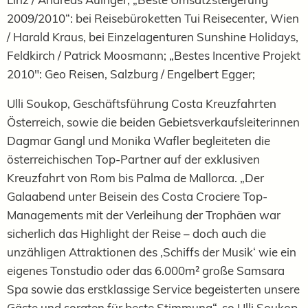
2009/2010“: bei Reisebüroketten Tui Reisecenter, Wien
/ Harald Kraus, bei Einzelagenturen Sunshine Holidays,
Feldkirch / Patrick Moosmann; „Bestes Incentive Projekt
2010": Geo Reisen, Salzburg / Engelbert Egger;
Ulli Soukop, Geschäftsführung Costa Kreuzfahrten
Österreich, sowie die beiden Gebietsverkaufsleiterinnen
Dagmar Gangl und Monika Wafler begleiteten die
österreichischen Top-Partner auf der exklusiven
Kreuzfahrt von Rom bis Palma de Mallorca. „Der
Galaabend unter Beisein des Costa Crociere Top-
Managements mit der Verleihung der Trophäen war
sicherlich das Highlight der Reise – doch auch die
unzähligen Attraktionen des ‚Schiffs der Musik‘ wie ein
eigenes Tonstudio oder das 6.000m² große Samsara
Spa sowie das erstklassige Service begeisterten unsere
Gäste und sorgten für beste Stimmung“, so Ulli Soukop.