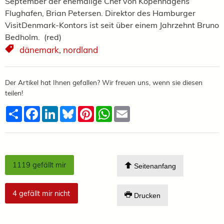
September der ehemalige Chef von Kopenhagens
Flughafen, Brian Petersen. Direktor des Hamburger
VisitDenmark-Kontors ist seit über einem Jahrzehnt Bruno
Bedholm. (red)
dänemark
,
nordland
Der Artikel hat Ihnen gefallen? Wir freuen uns, wenn sie diesen
teilen!
Teilen
Facebook
LinkedIn
Bluesky
Pinterest
WhatsApp
Email
1119
gefällt mir
Seitenanfang
4
gefällt mir nicht
Drucken