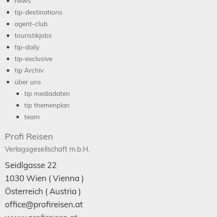
news
tip-destinations
agent-club
touristikjobs
tip-daily
tip-exclusive
tip Archiv
über uns
tip mediadaten
tip themenplan
team
Profi Reisen
Verlagsgesellschaft m.b.H.
Seidlgasse 22
1030
Wien
( Vienna )
Österreich (
Austria
)
office@profireisen.at