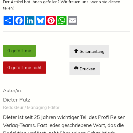
Der Artikel hat Ihnen gefallen? Wir freuen uns, wenn sie diesen
teilen!
Teilen
Facebook
LinkedIn
Bluesky
Pinterest
WhatsApp
Email
0
gefällt mir
Seitenanfang
0
gefällt mir nicht
Drucken
Autor/in:
Dieter Putz
Redakteur / Managing Editor
Dieter ist seit 25 Jahren wichtiger Teil des Profi Reisen
Verlag-Teams. Fast jedes geschriebene Wort, das die