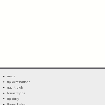
news
tip-destinations
agent-club
touristikjobs
tip-daily
tip-exclusive