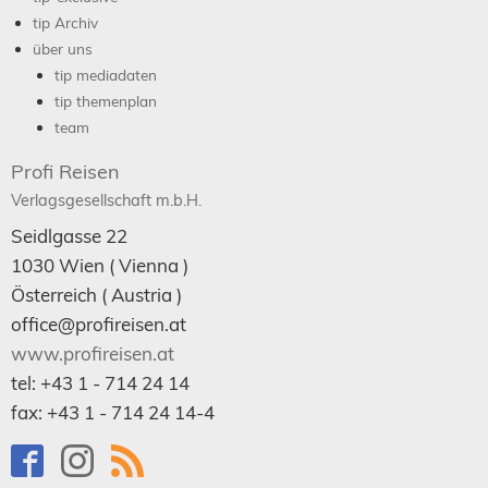
tip Archiv
über uns
tip mediadaten
tip themenplan
team
Profi Reisen
Verlagsgesellschaft m.b.H.
Seidlgasse 22
1030
Wien
( Vienna )
Österreich (
Austria
)
office@profireisen.at
www.profireisen.at
tel:
+43 1 - 714 24 14
fax:
+43 1 - 714 24 14-4