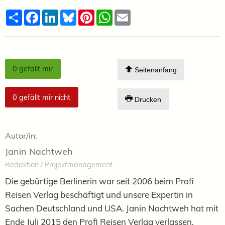
Teilen
Facebook
LinkedIn
Bluesky
Pinterest
WhatsApp
Email
0
gefällt mir
Seitenanfang
0
gefällt mir nicht
Drucken
Autor/in:
Janin Nachtweh
Redaktion / Projektmanagement
Die gebürtige Berlinerin war seit 2006 beim Profi
Reisen Verlag beschäftigt und unsere Expertin in
Sachen Deutschland und USA. Janin Nachtweh hat mit
Ende Juli 2015 den Profi Reisen Verlag verlassen.