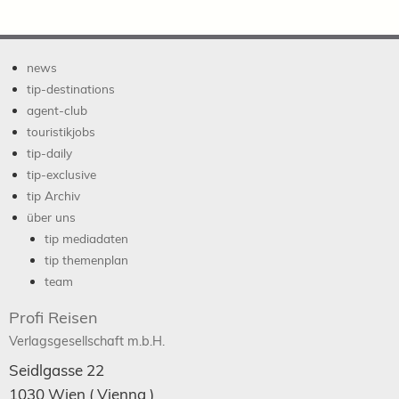
news
tip-destinations
agent-club
touristikjobs
tip-daily
tip-exclusive
tip Archiv
über uns
tip mediadaten
tip themenplan
team
Profi Reisen
Verlagsgesellschaft m.b.H.
Seidlgasse 22
1030
Wien
( Vienna )