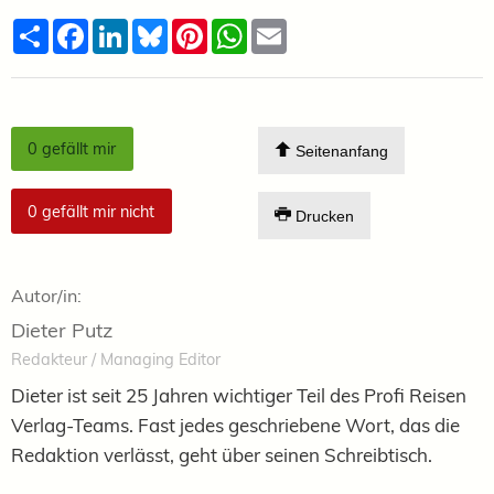
Teilen
Facebook
LinkedIn
Bluesky
Pinterest
WhatsApp
Email
0
gefällt mir
Seitenanfang
0
gefällt mir nicht
Drucken
Autor/in:
Dieter Putz
Redakteur / Managing Editor
Dieter ist seit 25 Jahren wichtiger Teil des Profi Reisen
Verlag-Teams. Fast jedes geschriebene Wort, das die
Redaktion verlässt, geht über seinen Schreibtisch.