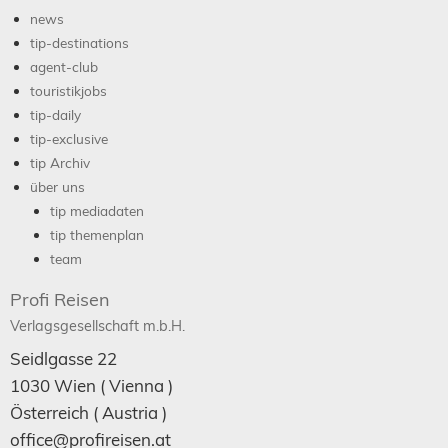
news
tip-destinations
agent-club
touristikjobs
tip-daily
tip-exclusive
tip Archiv
über uns
tip mediadaten
tip themenplan
team
Profi Reisen
Verlagsgesellschaft m.b.H.
Seidlgasse 22
1030
Wien
( Vienna )
Österreich (
Austria
)
office@profireisen.at